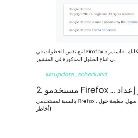
اتبع نفس الخطوات في Firefox لتحديثه إلى أحدث إصدار متاح. إذا لم يؤد ذلك إلى حل مشكلتك ، فاستمر ف
ي اتباع الحلول المذكورة في المنشور.
Mcupdate_scheduled
Firefo ، هناك حل سهل. مطبعة
أخاطر!