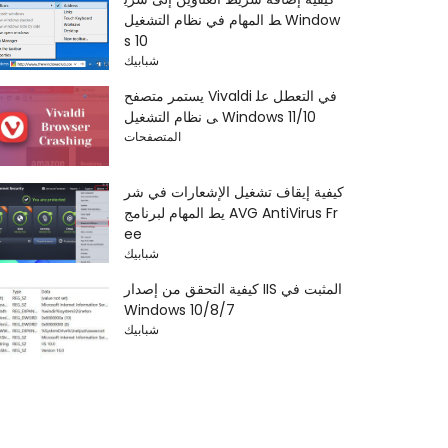
ط المهام في نظام التشغيل Window
s 10
شبابيك
يستمر متصفح Vivaldi في التعطل عل
ى نظام التشغيل Windows 11/10
المتصفحات
كيفية إيقاف تشغيل الإشعارات في شر
يط المهام لبرنامج AVG AntiVirus Fr
ee
شبابيك
كيفية التحقق من إصدار IIS المثبت في
Windows 10/8/7
شبابيك