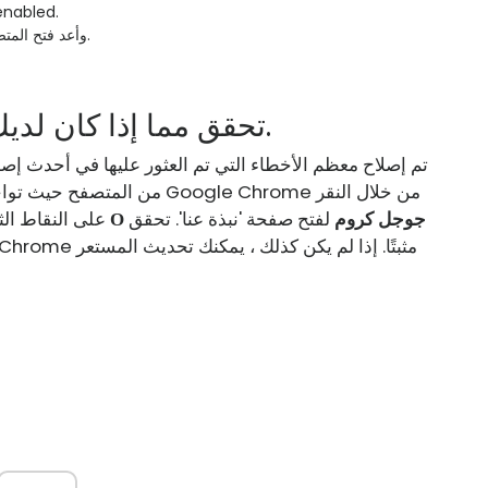
مستخدمو Firefox - قم ب
مستخدمو Chrome - امسح بيانات Chrome وأعد فتح المتصفح.
1. تحقق مما إذا كان لديك أحدث إصدار من المتصفح.
تم إصلاح معظم الأخطاء التي تم العثور عليها في أحدث إصد
من المتصفح حيث تواجه هذه الم
О جوجل كروم
لفتح صفحة 'نبذة عنا'. تحقق
وثم
على النقاط الثل