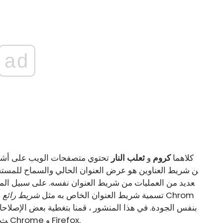
ad
كلاهما
كروم
و
ثعلب النار
تحتوي متصفحات الويب على أشرط
ن شريط العناوين هو عرض العنوان الحالي والسماح للمستخد
عديد من العمليات من شريط العنوان نفسه. على سبيل المث
رجعية الخاصة بك. يحب Firefox تسمية شريط العنوان الخاص به مثل
شريط رائع
،
ث في الويب باستخدام أشرطة العناوين في كل من Chrome و Firefox.