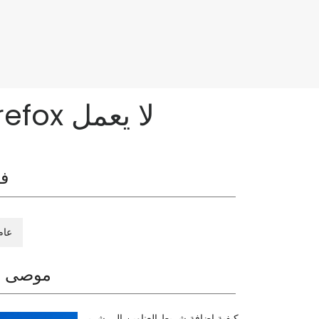
البحث في شريط عناوين Chrome أو Firefox لا يعمل
فئ
عام
موصى ب
كيفية إضافة شريط العناوين إلى شري