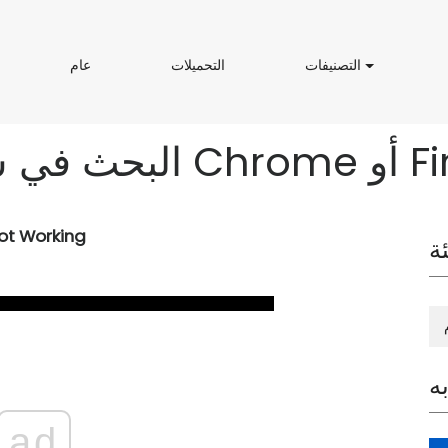
ا
ا
ع
ش
التصنيفات
التحميلات
عام
ل
ل
ا
ت
ت
م
ص
ح
ن
م
ي
ي
ك
ف
ل
ا
ا
ت
ت
ot Working
ة
ه
ad