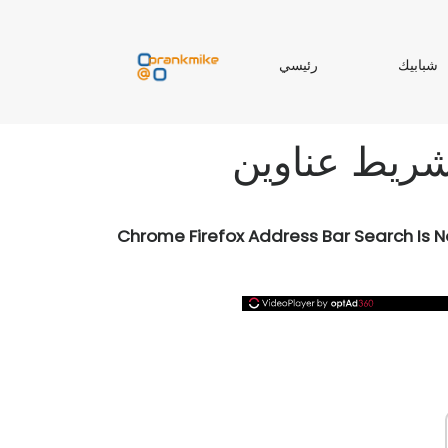
ر
شبابيك
رئيسي
ب
ئ
ا
ي
ب
س
ي
ي
Chrome Firefox Address Bar Search Is N