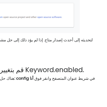
2. مستخدمو Firefox ... قم بتغيير إعداد Keyword.enabled.
في شريط عنوان المتصفح وانقر فوق
أنا
حول: config
بالنسبة لمستخدمي x