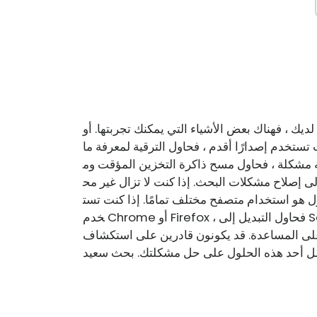
ك ، فهناك بعض الأشياء التي يمكنك تجربتها. أو
تستخدم إصدارًا أقدم ، فحاول الترقية لمعرفة ما
جه مشكلة ، فحاول مسح ذاكرة التخزين المؤقت وم
لى إصلاح مشكلات البحث. إذا كنت لا تزال غير مح
ول هو استخدام متصفح مختلف تمامًا. إذا كنت تست
خدم Chrome أو Firefox ، فحاول التبديل إلى Safari أو Microsoft Edge. إذا كنت لا تزال تواجه مشكلة ،
لى المساعدة. قد يكونون قادرين على استكشاف