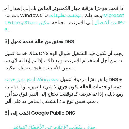
إذا قمت مؤخرًا بترقية جهاز الكمبيوتر الخاص بك إلى إصدار أح
دث من Windows 10 وبعد ذلك ،
توقفت تطبيقات Microsof
t Edge و Store عن الاتصال
إلى الإنترنت ، تحتاجه
تمكين IPv
6
.
3] تحقق من حالة خدمة عميل DNS
هناك خدمة عميل DNS يجب أن تكون قيد التشغيل طوال الوق
ت من أجل استخدام الإنترنت. ومع ذلك ، إذا تم إيقافه لأي سب
ب من الأسباب ، فيجب عليك تمكينه.
خ
عميل DNS
وانقر نقرًا مزدوجًا
افتح مدير خدمة Windows.
دمة. لو
خدمات الحالة
يكون
جري
لا شيء لتغييره أو القيام به.
ومع ذلك ، إذا تم عرضه كـ
توقفت
تحتاج إلى النقر فوق
يبدأ
زر.
.
يجب تعيين نوع بدء التشغيل الخاص به على
آلي
3] اذهب إلى Google Public DNS
حذف ملفات الإعلام عن الأخطاء النوافذ