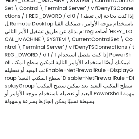
'HKEY_LOCAL_MACHINE \ SYSTEM \ CurrentControl
Set \ Control \ Terminal Server' / v fDenyTSConne
ctions / t REG_DWORD / d 0 / f إذا كنت بحاجة إلى تعطي
ل Remote Desktop باستخدام موجه الأوامر ، فيمكنك القيا
م بذلك عن طريق تشغيل الأمر التالي: reg أضافه 'HKEY_LO
CAL_MACHINE \ SYSTEM \ CurrentControlSet \ Co
ntrol \ Terminal Server' / v fDenyTSConnections / t
REG_DWORD / d 1 / f إذا كنت تفضل استخدام PowerSh
ell ، فيمكنك أيضًا استخدام الأوامر التالية لتمكين سطح المكت
ب البعيد أو تعطيله: Enable-NetFirewallRule -DisplayG
roup 'سطح المكتب البعيد' Disable-NetFirewallRule -Di
splayGroup 'سطح المكتب البعيد' يعد تمكين سطح المكتب
البعيد أو تعطيله باستخدام موجه الأوامر أو PowerShell مهمة
بسيطة نسبيًا يمكن إنجازها بسرعة وسهولة.