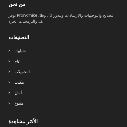
من نحن
يوفر Prankmike النصائح والتوجيهات والإرشادات ويندوز 10، وظائ
ف والبرمجيات الحرة.
التصنيفات
شبابيك
عام
التحميلات
مكتب
أمان
متنوع
الأكثر مشاهدة