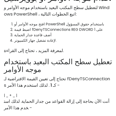
لتعطيل سطح المكتب البعيد باستخدام موجه الأوامر و Wind
ows PowerShell ، اتبع الخطوات التالية:
افتح موجه الأوامر أو PowerShell باستخدام حقوق المسؤول
اضبط قيمة fDenyTSConnections REG DWORD على 1
أضف قاعدة جدار الحماية
لإعادة تشغيل جهاز الكمبيوتر.
لمعرفة المزيد ، تحتاج إلى القراءة.
تعطيل سطح المكتب البعيد باستخدام
موجه الأوامر
تحتاج إلى تعيين القيمة الافتراضية لـ fDenyTSConnection
. لذلك استخدم هذا الأمر -
s كـ
1
| _ + _ |
أنت الآن بحاجة إلى إزالة القواعد من جدار الحماية. لذلك است
خدم هذا الأمر -