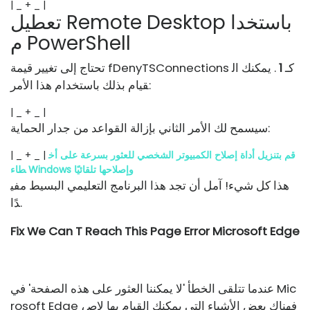
| _ + _ |
تعطيل Remote Desktop باستخدا
م PowerShell
تحتاج إلى تغيير قيمة fDenyTSConnections كـ
1
. يمكنك ال
قيام بذلك باستخدام هذا الأمر:
| _ + _ |
سيسمح لك الأمر الثاني بإزالة القواعد من جدار الحماية:
قم بتنزيل أداة إصلاح الكمبيوتر الشخصي للعثور بسرعة على أخ
| _ + _ |
طاء Windows وإصلاحها تلقائيًا
هذا كل شيء! آمل أن تجد هذا البرنامج التعليمي البسيط مفي
دًا.
Fix We Can T Reach This Page Error Microsoft Edge
عندما تتلقى الخطأ 'لا يمكننا العثور على هذه الصفحة' في Mic
rosoft Edge ، فهناك بعض الأشياء التي يمكنك القيام بها لإص