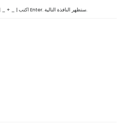
اكتب | _ + _ | في مربع البحث على شريط المهام واضغط على Enter. ستظهر النافذة التالية.