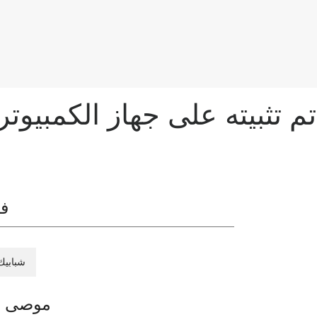
فئ
شبابيك
موصى ب