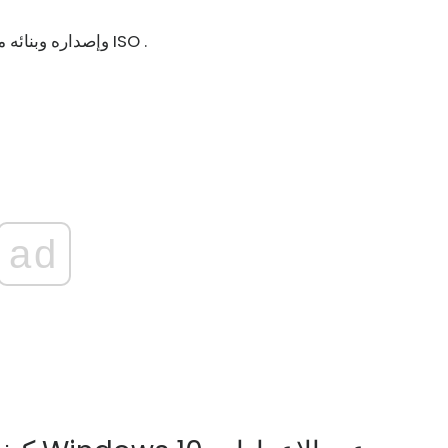
: كيفية البحث عن إصدار Windows وإصداره وبنائه من ملف ISO .
ad