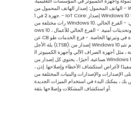
لمحمولة وأجهزة الكمبيوتر في المؤسسات التعليمية.
- الهاتف المحمول: إصدار الهاتف المحمول من Windows 10 ، والذي يتم تثبيته عادةً على الأجهزة اللوحية وأ
جهزة 2 في 1. - IoT Core: إصدار Windows 10 المصمم لأجهزة إنترنت الأشياء. يوجد داخل كل إصدار إصدا
رات مختلفة من Windows 10. والإصدارات الأكثر شيوعًا هي: - الفرع الحالي (CB): أحدث إصدار من Wind
ows 10 ، مع ميزات جديدة وتحديثات أمنية. - الفرع الحالي للأعمال (CBB): إصدار من Windows 10 يتخلف
عن CB لعدة أشهر ، مما يسمح للشركات باختبار ونشر ميزات جديدة في وتيرتها الخاصة. - فرع الخدمات طو
يلة الأجل (LTSB): إصدار من Windows 10 يتلقى فقط تحديثات الأمان ولا يتلقى أي ميزات جديدة ، ويتم تثبي
ة ، مثل أجهزة الصراف الآلي وأجهزة الكمبيوتر ال
صناعية. أخيرًا ، يحتوي كل إصدار من Windows 10 على رقم بنية ، وهو معرف فريد لهذا الإصدار المعين. يتم
فيدًا لأغراض استكشاف الأخطاء وإصلاحها. إذن ،
ت والإصدارات والبنيات المختلفة من Windows 10. الآن بعد أن عرف
ص بك ، يمكنك البدء في استخدام الميزات الجديدة
أو استكشاف المشكلات وإصلاحها بثقة.