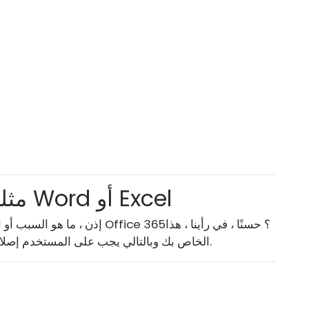
مثلث أصفر بعلامة تعجب في Word أو Excel
إذن ، ما هو السبب أو الأسباب الر
يعني أن هناك مشكلة في حساب Microsoft الخاص بك وبالتالي يجب على المستخدم إصلاحها.