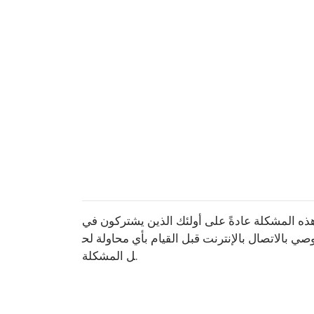
لمشكلة عادةً على أولئك الذين يشتركون في Microsoft Office 365 أو أي شخص يقوم بتوصيل
وصي بالاتصال بالإنترنت قبل القيام بأي محاولة لح
ل المشكلة.