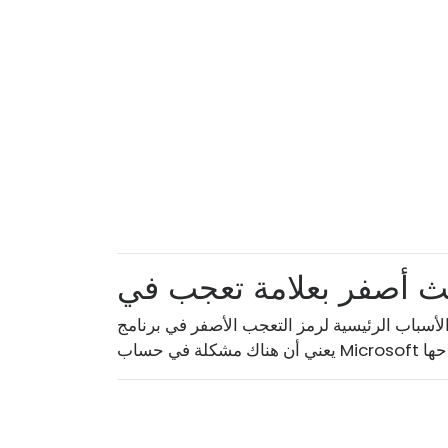
ئيسية لرمز التعجب الأصفر في برنامج Office 365؟ حسنًا ، في رأينا ، هذا