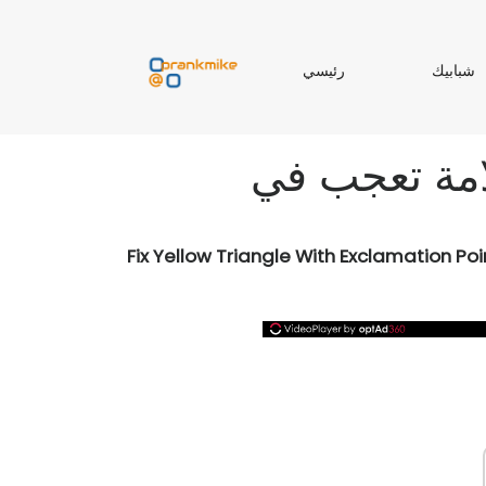
ر
شبابيك
رئيسي
ب
ئ
ا
ي
ب
س
ي
ي
Fix Yellow Triangle With Exclamation Poi