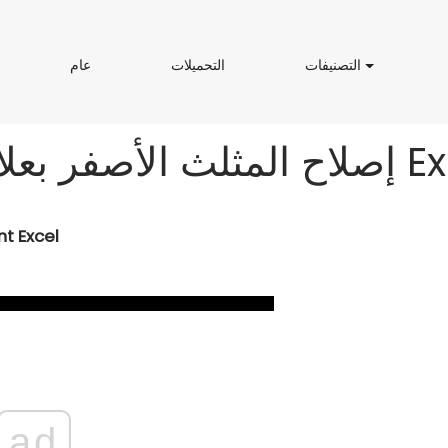
ا
ا
ع
ش
التصنيفات
التحميلات
عام
ل
ل
ا
ت
ت
م
ص
ح
ن
م
ي
ي
ك
ف
ل
ا
ا
ت
ت
nt Excel
ad