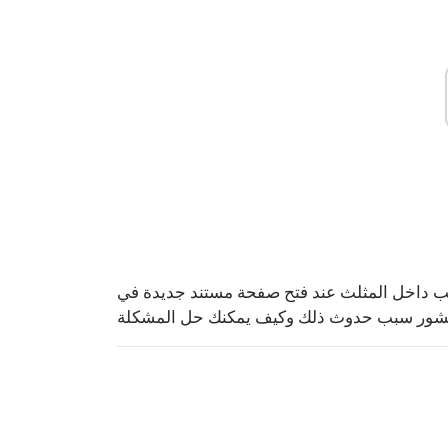
 المثلث عند فتح صفحة مستند جديدة في Word أو Excel أو أي ش