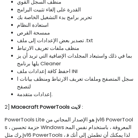
منظف ​​السجل القوي
القدرة على إلغاء تثبيت البرامج
تحرير برامج بدء التشغيل الخاصة بك
استعادة النظام
ممسحة القرص
تصدير بعض الإعدادات إلى ملف .txt
منظف ​​ملفات تعريف الارتباط
بما في ذلك واستبعاد المجلدات الإضافية التي تريد أن يز
يلها برنامج Cleaner
احفظ كافة إعدادات ملف INI
سجل المتصفح وملفات تعريف الارتباط ومنظف بيانات ا
لتصفح
إعدادات متقدمة.
:
Macecraft PowerTools لايت
2]
PowerTools Lite هو الإصدار المجاني من jv16 PowerTool
s ، حزمة تحسين Windows المعروفة ، باستخدام نفس المح
رك مثل jv16 PowerTools ، لذا يمكنك أن تطمئن إلى أنك ف