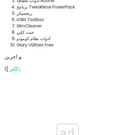
أدوات الطاقة Rizone
برنامج TweakNow PowerPack
ريجسيكر
iOBit Toolbox
SlimCleaner
جيت كلين
أدوات نظام كومودو
Glary Utilities Free
و اخرين.
:
كلنر
1]
ad