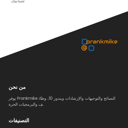
ك
شبابيك
من نحن
يوفر Prankmike النصائح والتوجيهات والإرشادات ويندوز 10، وظائ
ف والبرمجيات الحرة.
التصنيفات