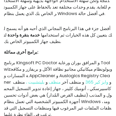
دمجة ولكن سهلة الاستخدام. الواجهة بديهية وسهلة الاستخدا
م للغاية. يقدم وحدات مختلفة تعد بالحفاظ على جهاز الكمبيوت
ر الخاص بك الذي يعمل بنظام Windows في أفضل حالة.
أفضل جزء في هذا البرنامج المجاني الذي أحبه هو أنه يسمح ل
ك بتعيين كل هذه الخيارات ثم استخدامها
خدمة بنقرة واحدة
لت
نظيف جهاز الكمبيوتر الخاص بك.
برامج أخرى مماثلة:
و
المرافق بوران
و
رعاية Tool
برنامج Kingsoft PC Doctor
و
يولو
نظام ميكانيكي مجاني
و نظافة الأكل و
بريفازر
و
مكافح
wiz
Auslogics Registry Clea
و
AppCleaner
ة المسارات
و
و
وايز كير 365
و
منظف ​​آخر
منظف
و
بليتشبيت ،
منظف ​​
ner
كاسبيرسكي ، أتوميك كلينر ، جهاز إعادة تدوير التسجيل المحم
ول و المذنب (تنظيف القرص المُدار) هي بعض أدوات تحسين
أجهزة الكمبيوتر الشخصية التي تعمل بنظام Windows ، ومن
ظفات الملفات غير المرغوب فيها ومنظفات التسجيل التي قد
ترغب في إلقاء نظرة عليها.