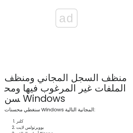
ad
منظف ​​السجل المجاني ومنظف
الملفات غير المرغوب فيها ومح
سن Windows
سنغطي محسنات Windows المجانية التالية:
كلنر
بوويرتولس لايت