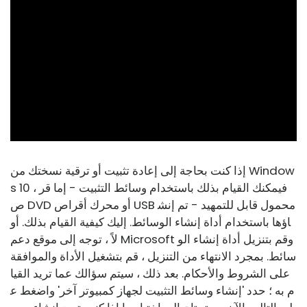
ad
إذا كنت بحاجة إلى إعادة تثبيت أو ترقية نسختك من Window
s 10 ، فيمكنك القيام بذلك باستخدام وسائط التثبيت - إما قر
ص DVD أو محرك أقراص USB محمول قابل للتمهيد - تم إنش
اؤها باستخدام أداة إنشاء الوسائط. إليك كيفية القيام بذلك. أو
لاً ، توجه إلى موقع دعم Microsoft وقم بتنزيل أداة إنشاء الو
سائط. بمجرد الانتهاء من التنزيل ، قم بتشغيل الأداة والموافقة
على الشروط والأحكام. بعد ذلك ، سيتم سؤالك عما تريد القيا
م به ؛ حدد 'إنشاء وسائط التثبيت لجهاز كمبيوتر آخر' واضغط ع