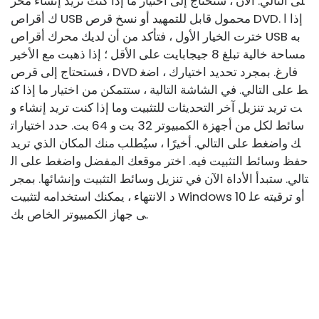
لى التالي. الآن ، ستحتاج إلى اختيار ما إذا كنت تريد إنشاء محر
ك أقراص USB محمول قابل للتمهيد أو نسخ قرص DVD. إذا ا
خترت الخيار الأول ، فتأكد من أن لديك محرك أقراص USB به
مساحة خالية تبلغ 8 جيجابايت على الأقل ؛ إذا ذهبت مع الأخير
، فستحتاج إلى قرص DVD فارغ. بمجرد تحديد اختيارك ، اضغ
ط على التالي. في الشاشة التالية ، ستتمكن من اختيار ما إذا كن
ت تريد تنزيل آخر التحديثات للتثبيت وما إذا كنت تريد إنشاء و
سائط لكل من أجهزة الكمبيوتر 32 بت و 64 بت. حدد اختيارات
ك واضغط على التالي. أخيرًا ، سيُطلب منك المكان الذي تريد
حفظ وسائط التثبيت فيه. اختر موقعك المفضل واضغط على ال
تالي. ستبدأ الأداة الآن في تنزيل وسائط التثبيت وإنشائها. بمجر
د الانتهاء ، يمكنك استخدامه لتثبيت Windows 10 أو ترقيته عل
ى جهاز الكمبيوتر الخاص بك.