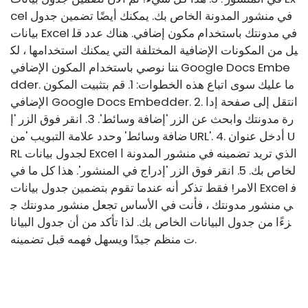
cel في منشور المدونة الخاص بك. يمكنك أيضًا تضمين جدول
بيانات Excel في مدونتك باستخدام مكون إضافي. هناك عدد قل
يل من المكونات الإضافية المختلفة التي يمكنك استخدامها ، لك
ننا نوصي باستخدام المكون الإضافي Google Docs Embe
dder. ما عليك سوى اتباع هذه الخطوات: 1. قم بتثبيت المكون
الإضافي Google Docs Embedder. 2. انتقل إلى صفحة إدا
رة مدونتك وابحث عن الزر 'إضافة وسائط'. 3. انقر فوق الزر 'إ
ضافة وسائط' وحدد علامة التبويب 'من URL'. 4. أدخل عنوان U
RL لجدول بيانات Excel الذي تريد تضمينه في منشور المدونة ا
لخاص بك. 5. انقر فوق الزر 'إدراج في المنشور'. هذا كل ما في
الامر! فقط تذكر أنه عندما تقوم بتضمين جدول بيانات Excel ف
ي منشور مدونتك ، فأنت في الأساس تجعل منشور مدونتك ج
زءًا من جدول البيانات الخاص بك. لذا تأكد من أن جدول البيانا
ت منظم جيدًا ويسهل فهمه قبل تضمينه.