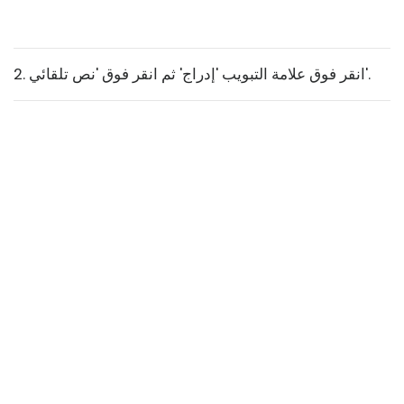
2. انقر فوق علامة التبويب 'إدراج' ثم انقر فوق 'نص تلقائي'.