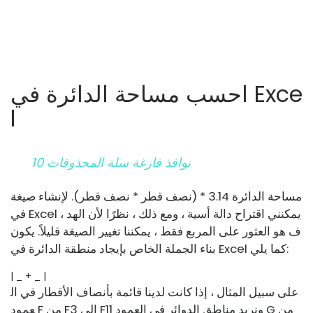
احسب مساحة الدائرة في Exce
l
نوافذ فارغة سلة المحذوفات 10
مساحة الدائرة 3.14 * (نصف قطر * نصف قطر). لإنشاء صيغة
في Excel ، يمكنني اقتراح دالة أسية ، ومع ذلك ، نظرًا لأن الهد
ف هو العثور على المربع فقط ، يمكننا تغيير الصيغة قليلاً. يكون
بناء الجملة الخاص بإيجاد منطقة الدائرة في Excel كما يلي:
| _ + _ |
على سبيل المثال ، إذا كانت لدينا قائمة بأنصاف الأقطار في ال
عمود F من F3 إلى F11 ونريد مناطق الدوائر في العمود G من