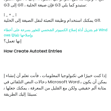
G3 إلى G11 ، فإن صيغة الخلية G3 ستبدو كما يلي:
| _ + _ |
يمكنك استخدام وظيفة التعبئة لنقل الصيغة إلى الخلية G11.
قم بتنزيل أداة إصلاح الكمبيوتر الشخصي للعثور بسرعة على أخطاء Wind
ows وإصلاحها تلقائيًا
إنها تعمل؟
How Create Autotext Entries
إذا كنت خبيرًا في تكنولوجيا المعلومات ، فأنت تعلم أن إنشاء إ
دخالات النص التلقائي في Microsoft Word يمكن أن يكون ب
مثابة ألم حقيقي. ولكن مع القليل من المعرفة ، يمكنك جعلها ن
سيمًا. إليك الطريقة: