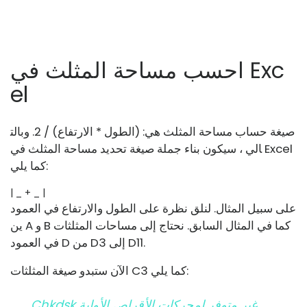
احسب مساحة المثلث في Exc
el
صيغة حساب مساحة المثلث هي: (الطول * الارتفاع) / 2. وبالت
الي ، سيكون بناء جملة صيغة تحديد مساحة المثلث في Excel
كما يلي:
| _ + _ |
على سبيل المثال. لنلق نظرة على الطول والارتفاع في العمود
ين A و B كما في المثال السابق. نحتاج إلى مساحات المثلثات
في العمود D من D3 إلى D11.
الآن ستبدو صيغة المثلثات C3 كما يلي:
Chkdsk غير متوفر لمحركات الأقراص الأولية