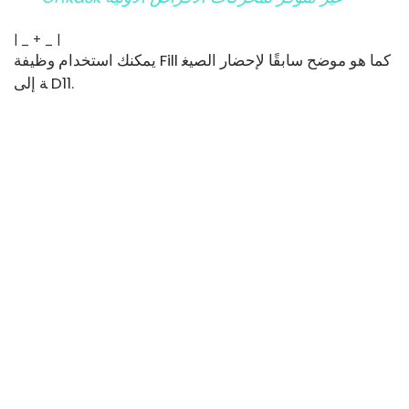
| _ + _ |
يمكنك استخدام وظيفة Fill كما هو موضح سابقًا لإحضار الصيغ
ة إلى D11.