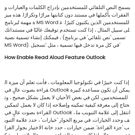
يسمح النص التلقائي للمستخدمين بإدراج الكلمات والعبارات و
الفقرات بأكملها في مستند دون كتابتها مرارًا وتكرارًا. هذه ميز
ة مهمة لبرنامج MS Word للمستخدمين الذين يكتبون كثيرًا. ع
لى سبيل المثال ، إذا كنت تستخدم توقيعك غالبًا في مستنداتك
، فيمكنك إنشاء تسمية نصية (تسمى 'نص تلقائي' في برنامج
MS Word). في كل مرة تدخل فيها تسمية ، مثل 'تسجيل'
How Enable Read Aloud Feature Outlook
إذا كنت خبيرًا في تكنولوجيا المعلومات ، فأنت تعلم أن ميزة ال
قراءة بصوت عالٍ في Outlook يمكن أن تكون مساعدة كبيرة
للمستخدمين. لكن في بعض الأحيان لا يعمل بشكل صحيح ، وت
حتاج إلى معرفة كيفية تمكينه وإصلاحه إذا كان لا يعمل. لتمكين
القراءة بصوت عالٍ في Outlook ، انتقل إلى علامة التبويب مل
ف وحدد الخيارات. في مربع الحوار 'خيارات' ، حدد علامة التبوي
ب 'جزء القراءة'. ضمن خيارات ، حدد خانة الاختيار بجوار القرا