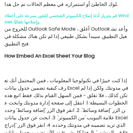
لوك الخاطئ أو استمراره. في معظم الحالات تم حل هذا.
قم بتنزيل أداة إصلاح الكمبيوتر الشخصي للعثور بسرعة على أخطاء Wind
ows وإصلاحها تلقائيًا
للخروج من Outlook Safe Mode ، أغلق Outlook وأعد تش
غيل التطبيق. سيبدأ بشكل طبيعي إذا لم تكن هناك مشكلة في
فتح التطبيق.
How Embed An Excel Sheet Your Blog
إذا كنت خبيرًا في تكنولوجيا المعلومات ، فمن المحتمل أنك تع
رف كيفية تضمين جدول بيانات Excel في مدونتك. ولكن إذا لم
تكن كذلك ، فلا تقلق - فمن السهل القيام بذلك. فقط اتبع هذه
الخطوات البسيطة: 1. انتقل إلى صفحة إدارة مدونتك وابحث ع
ن الزر 'إضافة وسائط'. 2. انقر فوق الزر 'إضافة وسائط' وحدد
علامة التبويب 'من الكمبيوتر'. 3. ابحث عن جدول بيانات Excel
الذي تريد تضمينه في مدونتك وحدده. 4. انقر فوق الزر 'إدراج
في المنشور'. 5. هذا كل شيء! تم الآن تضمين جدول بيانات Ex