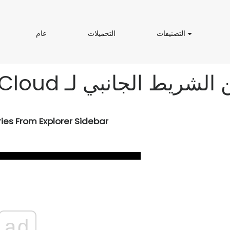
ا
ا
ع
ش
التصنيفات
التحميلات
عام
ل
ل
ا
ت
ت
م
ص
ح
ن
م
ي
ي
ك
ف
ل
ا
ا
ت
ت
ies From Explorer Sidebar
ad