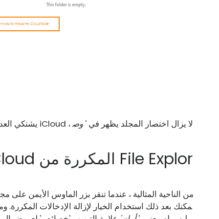
يشتكي العديد من المستخدمين من أنه حتى بعد حذف تطبيق iCloud ، لا يزال اختصار المجلد يظهر في '
وص
من الناحية المثالية ، عندما تنقر بزر الماوس الأيمن على مج
مكنك بعد ذلك استخدام الخيار لإزالة الإدخالات المكررة. ومع
ر مفقود. حتى مفتاح Del ليس له معنى. '
أمان'
علامة التبويب 'خصائص' لعروض الم