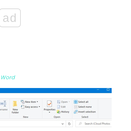
ad
كيفية حذف صفحة فارغة في نهاية مستند rd