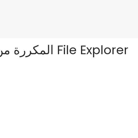
كيفية إزالة إدخالات صور iCloud المكررة من الشريط الجانبي لـ File Explorer