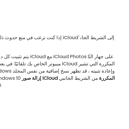
مبيوتر الخاص بك تلقائيًا. في بعض الأحيا
إزالة صور iCloud المكررة
من الشريط الجانبي
مرة أخرى! إليك ما يمكنك فعله عندما لا ي
لـ 