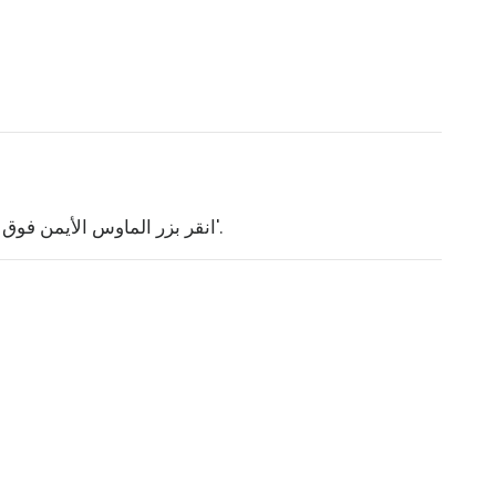
2. انقر بزر الماوس الأيمن فوق أحد الإدخالات وحدد 'إزالة من الشريط الجانبي'.