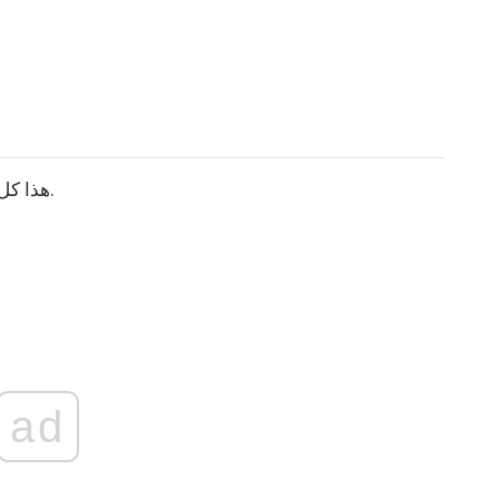
3. هذا كل شيء! يجب أن تختفي الإدخالات المكررة الآن.
ad