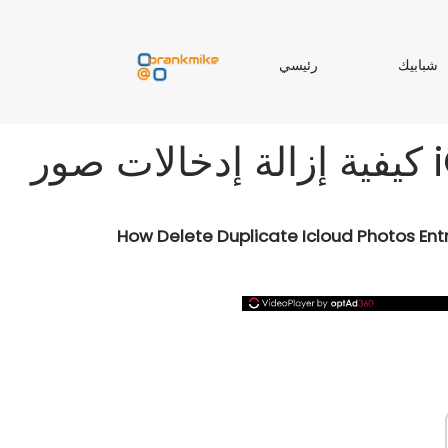
ر
شبابيك
رئيسي
ب
ئ
ا
ي
ب
س
ي
ي
How Delete Duplicate Icloud Photos Entr