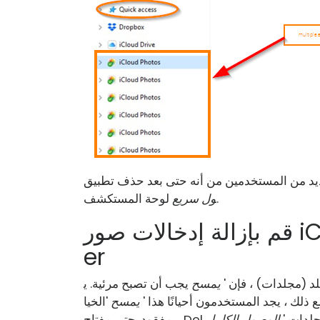
لوحة المستكشف.
ول سريع
قم بإزالة إدخالات صور iCloud المكررة من File Explor
er
لد (مجلدات) ، فإن '
يمسح
يجب أن تصبح مرئية. ي
 ذلك ، يجد المستخدمون أحيانًا هذا '
يمسح
'الخيا
جلدات '
الوصول الكامل