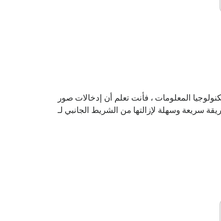
المعلومات ، فأنت تعلم أن إدخالات صور iCloud المكررة قد يكون من الصعب ال