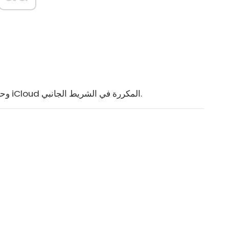
1. أولاً ، افتح File Explorer وحدد موقع إدخالات صور iCloud المكررة في الشريط الجانبي.