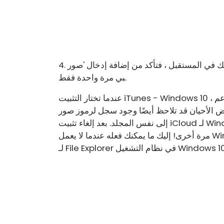
4. إذا كنت ترغب في منع حدوث ذلك في المستقبل ، فتأكد من إضافة إدخال 'صور iCloud' إلى الشريط الجان
بي مرة واحدة فقط.
عندما تختار التثبيت iTunes - Windows 10 ، يتم تثبيت كل دعم iCloud مع iCloud Photos على جهاز الك
ن قد تلاحظ أيضًا وجود سجل لرموز صور iCloud المكررة التي تشير
إلى نفس المجلد. بعد إلغاء تثبيت iCloud لـ Windows وإعادة تثبيته ، قد تظهر نسخ إضافية من نفس المجلد
عمل Windows 10
File Explorer في نظام التشغيل Windows 10.