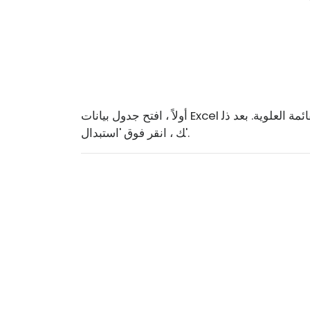
أولاً ، افتح جدول بيانات Excel الخاص بك. ثم انقر فوق علامة التبويب 'بحث وتحديد' في القائمة العلوية. بعد ذل
ك ، انقر فوق 'استبدال'.