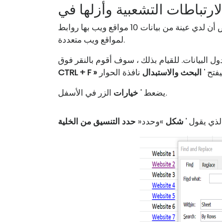
حدد الخلايا التي تريد إزالة الارتباطات التشعبية منها. لنفترض أن لدي عينة من بيانات 10 مواقع ويب بها روابط
لمواقع ويب متعددة.
فتح '
البحث والاستبدال
CTRL + F »
الزر في الأسفل.
يضعط '
خيارات
ذي يقول '
شكل
»وحدد«
حدد التنسيق من الخلية