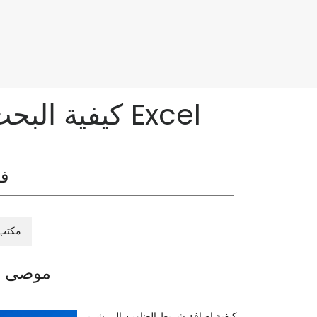
كيفية البحث عن الارتباطات التشعبية وإزالتها بسهولة في Excel
فئ
مكتب
موصى ب
كيفية إضافة شريط العناوين إلى شري