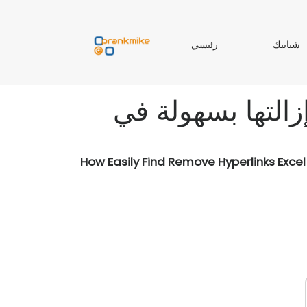
ر
شبابيك
رئيسي
ب
ئ
ا
ي
ب
س
ي
ي
How Easily Find Remove Hyperlinks Excel