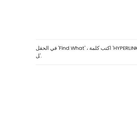
في الحقل 'Find What' ، اكتب كلمة 'HYPERLINK'. اترك الحقل 'استبدال بـ' فارغًا. ثم انقر فوق 'استبدال الك
ل'.