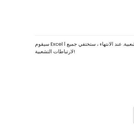
سيقوم Excel الآن بالبحث في جدول البيانات بالكامل عن أي ارتباطات تشعبية. عند الانتهاء ، ستختفي جميع ا
لارتباطات التشعبية!