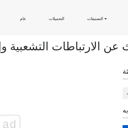
ا
ا
ع
ش
التصنيفات
التحميلات
عام
ل
ل
ا
ت
ت
م
ص
ح
ن
م
ي
ي
ك
ف
ل
ا
ا
ت
ت
ة
ه
ad