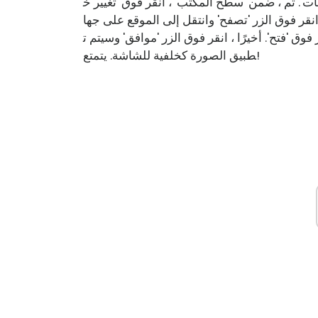
ت'. ثم ، ضمن 'سطح المكتب' ، انقر فوق 'تغيير خ
نقر فوق الزر 'تصفح' وانتقل إلى الموقع على جها
 'فتح'. أخيرًا ، انقر فوق الزر 'موافق' وسيتم ت
طبيق الصورة كخلفية للشاشة. يتمتع!