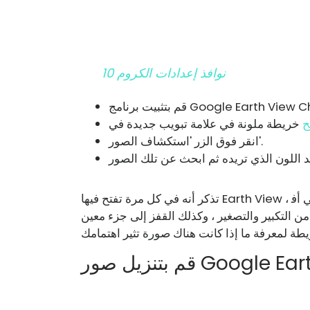
نوافذ إعدادات الكروم 10
برنامج Google Earth View Chrome
ح
انقر فوق الزر 'استكشاف الصور'.
تذكر أنه في كل مرة تفتح فيها Earth View ، سيعرض مشهدًا عشوائيًا وجميلًا. لذا فإن خريطة الألوان هي أف
ن التكبير والتصغير ، وكذلك القفز إلى جزء معين