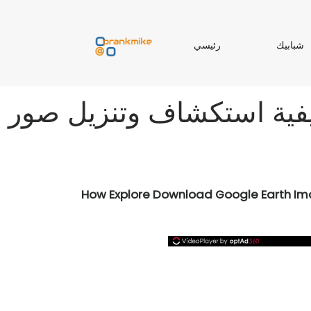
ر
شبابيك
رئيسي
ب
ئ
ا
ي
ب
س
 استكشاف وتنزيل صور Google Earth كخلفية على جهاز الكمبيوتر الخاص ب
ي
ي
How Explore Download Google Earth I