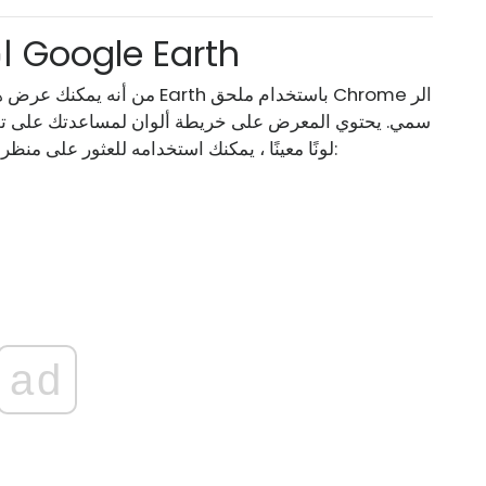
استكشف وقم بتنزيل صور Google Earth
لونًا معينًا ، يمكنك استخدامه للعثور على منظر طبيعي بلونك المفضل. هيريس كيفية القيام بذلك:
ad