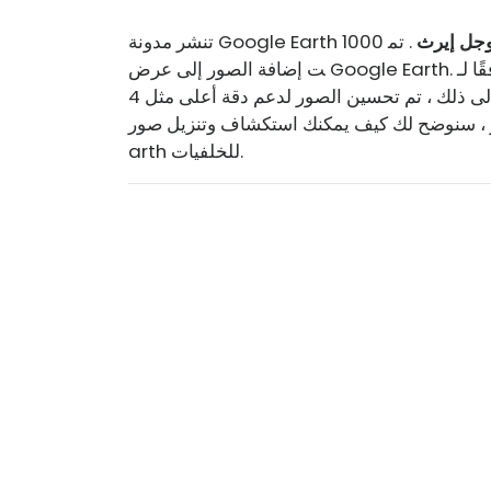
جل إيرث
. تم
ت إضافة الصور إلى عرض Google Earth. وفقًا لـ Google ، نمت المجموعة الآن إلى 2500 منظر طبيعي
نابض بالحياة. بالإضافة إلى ذلك ، تم تحسين الصور لدعم دقة أعلى مثل 4K. هنا منظر لمتنزه يلوستون الوطن
، سنوضح لك كيف يمكنك استكشاف وتنزيل صور Google E
arth للخلفيات.