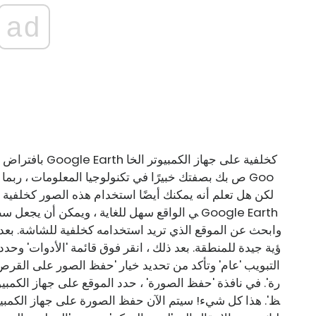
ad
بافتراض أنك تريد
ص بك بصفتك خبيرًا في تكنولوجيا المعلومات ، ربما تع
ي الواقع سهل للغاية ، ويمكن أن يجعل سطح مكتبك يب
وابحث عن الموقع الذي تريد استخدامه كخلفية للشاشة. بعد 
ؤية جيدة للمنطقة. بعد ذلك ، انقر فوق قائمة 'الأدوات' وحدد '
التبويب 'عام' وتأكد من تحديد خيار 'حفظ الصور على القرص
رة'. في نافذة 'حفظ الصورة' ، حدد الموقع على جهاز الكمبيو
ظ'. هذا كل شيء! سيتم الآن حفظ الصورة على جهاز الكمبيو