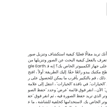
 مقالًا فعليًا: كيفية استكشاف وتنزيل صور Google Earth كخلفية على جهاز الكمبيوتر الخا
رف بالفعل كيفية البحث عن الصور وتنزيلها من Goo
gle Earth. لكن هل تعلم أنه يمكنك أيضًا استخدام هذه الصور كخلفية على جهاز الكمبيوتر الخاص بك؟ إنه ف
دو رائعًا حقًا. إليك الطريقة: أولاً ، افتح Google Earth
ذلك ، قم بالتكبير بأقرب ما يمكن للحصول على ر
الخيارات'. في نافذة 'الخيارات' ، انتقل إلى علامة
'. الآن ، انقر فوق قائمة 'عرض' وحدد 'حفظ الصو
تر الذي تريد حفظ الصورة فيه ، ثم انقر فوق 'حف
تر الخاص بك. لاستخدامها كخلفية للشاشة ، ما ع