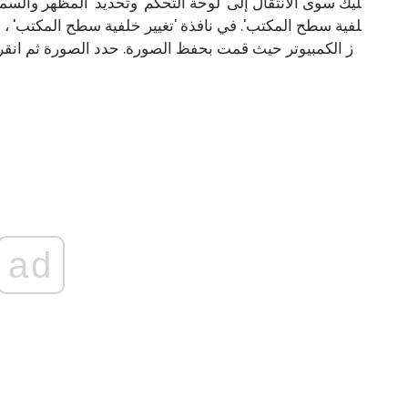
ليك سوى الانتقال إلى 'لوحة التحكم' وتحديد 'المظهر والسما
لفية سطح المكتب'. في نافذة 'تغيير خلفية سطح المكتب' ، ا
ز الكمبيوتر حيث قمت بحفظ الصورة. حدد الصورة ثم انقر فوق
ad