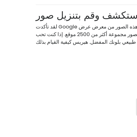
لقد تأكدت Google من أنه يمكنك عرض هذه الصور من معرض عرض Earth باستخدام ملحق Chrome الر
سمي. يحتوي المعرض على خريطة ألوان لمساعدتك على تصور مجموعة أكثر من 2500 موقع. إذا كنت تحب