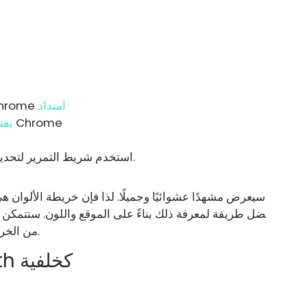
امتداد
قم بتثبيت 
خريطة ملونة في علامة تبويب جديدة في Chrome
يفت
استخدم شريط التمرير لتحديد اللون الذي تريده ثم ابحث عن تلك الصور.
ضل طريقة لمعرفة ذلك بناءً على الموقع واللون. ستتمكن م
من الخريطة لمعرفة ما إذا كانت هناك صورة تثير اهتمامك.
قم بتنزيل صور Google Earth كخلفية