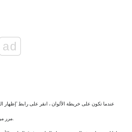
ad
عندما تكون على خريطة الألوان ، انقر على رابط 'إظهار 
مرر مؤشر الفأرة أعلى الصورة وسترى زر التنزيل.