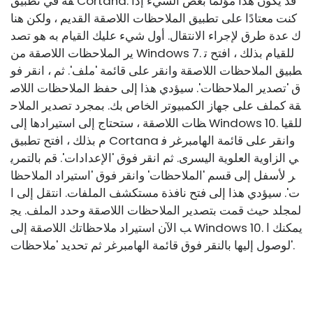
قة في تطبيق Cortana. قد يكون هذا مؤلمًا بعض الشيء إذا
كنت معتادًا على تطبيق الملاحظات اللاصقة القديم ، ولكن هنا
ك عدة طرق لإجراء الانتقال. أول شيء عليك القيام به هو تصد
ير الملاحظات اللاصقة من Windows 7. للقيام بذلك ، افتح ت
طبيق الملاحظات اللاصقة وانقر على قائمة 'ملف'. ثم ، انقر فو
ق 'تصدير الملاحظات'. سيؤدي هذا إلى حفظ الملاحظات اللاص
قة كملف على جهاز الكمبيوتر الخاص بك. بمجرد تصدير الملاح
ظات اللاصقة ، ستحتاج إلى استيرادها إلى Windows 10. للقيا
م بذلك ، افتح تطبيق Cortana وانقر على قائمة الهامبرغر ف
ي الزاوية العلوية اليسرى. ثم انقر فوق 'الإعدادات'. قم بالتمري
ر لأسفل إلى قسم 'الملاحظات' وانقر فوق 'استيراد الملاحظا
ت'. سيؤدي هذا إلى فتح نافذة مستكشف الملفات. انتقل إلى ا
لمجلد حيث قمت بتصدير الملاحظات اللاصقة وحدد الملف. يج
ب الآن استيراد ملاحظاتك اللاصقة إلى Windows 10. يمكنك ا
لوصول إليها بالنقر فوق قائمة الهامبرغر ثم تحديد 'ملاحظات'.