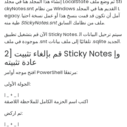
Sti
إنشاء هذا المجلد هنا في مجلد LocalState ثم وضع ملف
من نظام Windows القديم هنا في المجلد L
ckyNotes.snt
egacy. آمل أن تكون قد قمت بنسخ هذا أو عمل نسخة احتيا
ملف من نظامك السابق.
StickyNotes.snt
طية منه
الآن قم بتشغيل تطبيق Sticky Notes. سيتم ترحيل البيانات ال
موجودة في ملف .snt تلقائيًا إلى ملف بيانات .sqlite الجديد.
2] قم بإلغاء تثبيت Sticky Notes وإ
عادة تثبيته
افتح موجه أوامر PowerShell مرتفعًا:
الجولة الأولى:
| _ + _ |
اكتب اسم الحزمة الكامل للملاحظة اللاصقة
ثم اركض:
| _ + _ |