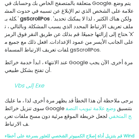
متعلقة بالمتصفح الخاص بك وحسابك في Google. يتم وضع
علامة على الشخص الذي تم الإبلاغ عن تسببه في حدوث المش
. 'ولكن هناك الكثير ، لذا لا يمكنك تحديد
gsScrollPos
كلة بـ '
ملف تعريف الارتباط المحدد الذي يسبب المشكلة. وبالتالي ، ت
حتاج إلى إزالتها جميعًا. قم بذلك عن طريق النقر فوق الرمز 'X'
على الجانب الأيسر من عمود الإعدادات. افعل ذلك مع جميع م
لفات تعريف الارتباط المسماة gsScrollPos.
عند الانتهاء ، ابدأ خدمة خرائط Google مرة أخرى. الآن يجب
أن تفتح بشكل طبيعي.
Vbs إلى Exe
يرجى ملاحظة أن هذا الخطأ قد يظهر مرة أخرى. لذا ، ما عليك
سوى تنزيل خرائط Google بتنسيق
وضع علامة تبويب التصف
ح المتخفي
لجعل خريطة الموقع مرئية دون مسح ملفات تعري
ف الارتباط.
قم بتنزيل أداة إصلاح الكمبيوتر الشخصي للعثور بسرعة على أخطاء Wind