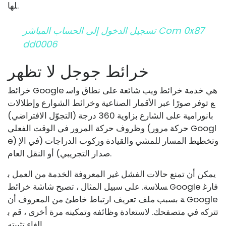
لها.
تسجيل الدخول إلى الحساب المباشر Com 0x87
Dd0006
خرائط جوجل لا تظهر
خرائط Google هي خدمة خرائط ويب شائعة على نطاق واس
ع توفر صورًا عبر الأقمار الصناعية وخرائط الشوارع وإطلالات
بانورامية على الشارع بزاوية 360 درجة (التجوّل الافتراضي)
وظروف حركة المرور في الوقت الفعلي (حركة مرور Googl
e) وتخطيط المسار للمشي والقيادة وركوب الدراجات (في الإ
صدار التجريبي) أو النقل العام.
يمكن أن تمنع حالات الفشل غير المعروفة الخدمة من العمل ب
سلاسة. على سبيل المثال ، تصبح شاشة خرائط Google فارغ
ة بسبب ملف تعريف ارتباط خاطئ من المعروف أن Google
تتركه في متصفحك. لاستعادة وظائفه وتمكينه مرة أخرى ، قم ب
إلغاء تثبيته.