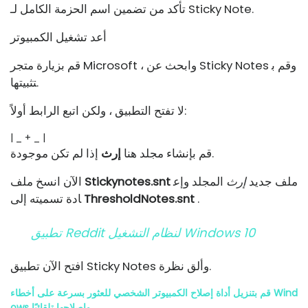
تأكد من تضمين اسم الحزمة الكامل لـ Sticky Note.
أعد تشغيل الكمبيوتر
قم بزيارة متجر Microsoft ، وابحث عن Sticky Notes وقم ب
تثبيتها.
لا تفتح التطبيق ، ولكن اتبع الرابط أولاً:
| _ + _ |
إذا لم تكن موجودة.
قم بإنشاء مجلد هنا
إرث
ملف جديد
إرث
المجلد وإع
Stickynotes.snt
الآن انسخ ملف
.
ThresholdNotes.snt
ادة تسميته إلى
تطبيق Reddit لنظام التشغيل Windows 10
افتح الآن تطبيق Sticky Notes وألق نظرة.
قم بتنزيل أداة إصلاح الكمبيوتر الشخصي للعثور بسرعة على أخطاء Wind
ows وإصلاحها تلقائيًا