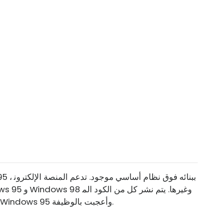
صدري والتطبيق على GitHub. لقد جربت تطبيق Windows 95 وأعجبت بالوظيفة.