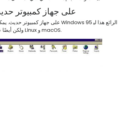
كيفية تثبيت Windows 95 على جهاز كمبيوتر ح
س فقط على نظام التشغيل Windows 10 ، ولكن أيضًا على Linux و macOS.