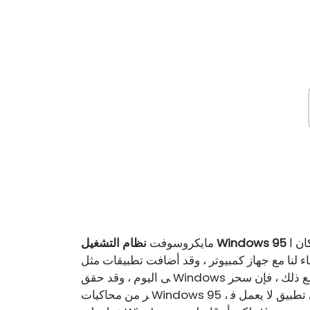
إنه الكثير من الحنين لأولئك منا الذين ولدوا في التسعينيات. كان ا
نظام التشغيل Windows 95
مايكروسوفت
قاء لنا مع جهاز كمبيوتر ، وقد أضافت تطبيقات مثل MS Paint إلى البهجة. تقدم سريعًا إل
ى اليوم ، وقد حقق Windows قفزة نوعية. ومع ذلك ، فإن سحر Windows 95 لا يزال كما هو. لقد رأينا الكثي
ر من محاكيات Windows 95 ، ولكن اليوم قام شخص ما بالفعل بتجميع نظام التشغيل في تطبيق لا يعمل ف