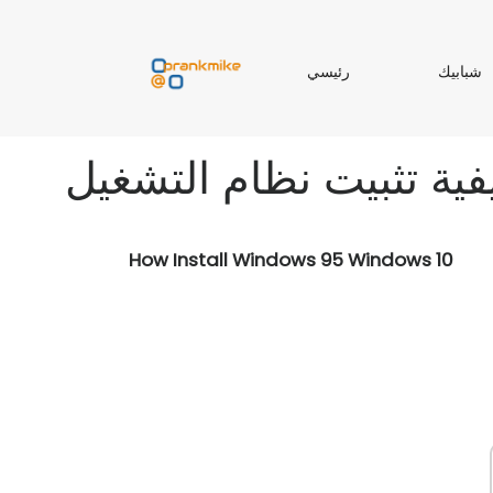
ر
شبابيك
رئيسي
ب
ئ
ا
ي
ب
س
ي
ي
How Install Windows 95 Windows 10