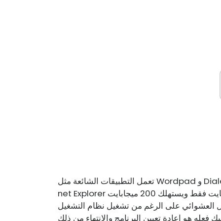
تعمل التطبيقات الشائعة مثل Wordpad و Dialer و MS Paint و Minesweeper كما هو متوقع. بدأ Inter
net Explorer في التمسك بي. أفضل جزء هو أن حجم التطبيق 129 ميجابايت فقط ويستهلك 200 ميجابايت
 على الرغم من تشغيل نظام التشغيل Windows 95 الكامل مع أدوات النظام و