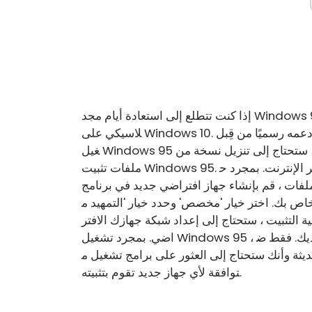
إذا كنت تتطلع إلى استعادة أيام مجد Windows 95 ، فيمكنك القيام بذلك عن طريق تثبيت نظام التشغيل الك
لاسيكي على Windows 10. على الرغم من عدم دعمه رسميًا من قِبل Microsoft ، فلا يزال من الممكن تش
غيل Windows 95 على جهاز الكمبيوتر الخاص بك الحديث . إليك الطريقة: أولاً ، ستحتاج إلى تنزيل نسخة من
ملفات تثبيت Windows 95. يمكنك العثور عليها بسهولة عن طريق إجراء بحث سريع عبر الإنترنت. بمجرد ح
بإنشاء جهاز افتراضي جديد في برنامج VMware أو VirtualBox وابدأ عملية التثبي
لخاص بك. اختر خيار 'مخصص' وحدد خيار 'التمهيد م
التثبيت ، ستحتاج إلى إعداد شبكة جهازك الافتر
اضي. بمجرد تشغيل Windows 95 ، يمكنك البدء في استخدام جميع البرامج القديمة المفضلة لديك. فقط ض
ديثة وأنك ستحتاج إلى العثور على برامج تشغيل م
توافقة لأي جهاز جديد تقوم بتثبيته.