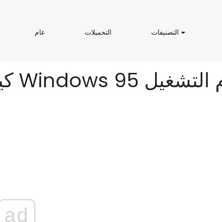
ا
ا
ع
ش
التصنيفات
التحميلات
عام
ل
ل
ا
ت
ت
م
ص
ح
ن
م
ي
ي
ك
ف
ل
ا
ا
ت
ت
ad