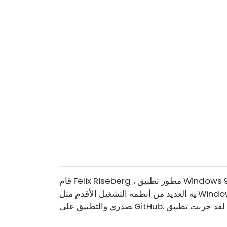
قام Felix Riseberg ، مطور تطبيق Windows 95 ، ببنائه فوق نظام أساسي موجود. تدعم المنصة الإلكترون
ية العديد من أنظمة التشغيل الأقدم مثل Windows 95 و Windows 98 وغيرها. يتم نشر كل من الكود الم