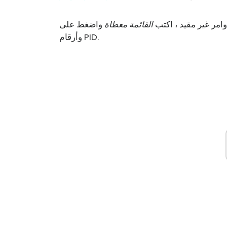
وامر غير مقيد ، اكتب
القائمة معطاة
واضغط على Enter. سترى قائمة المهام قيد التشغيل
وأرقام PID.