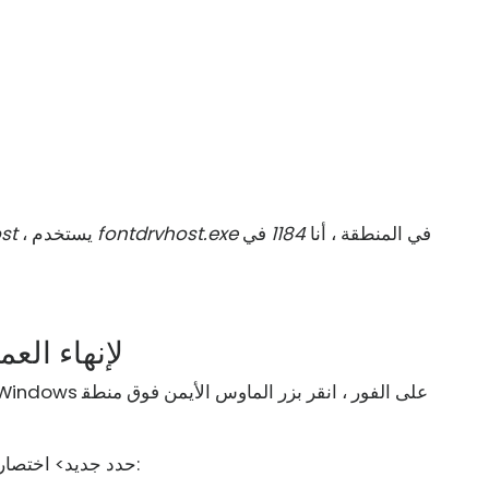
في المنطقة
، أنا
1184
في
fontdrvhost.exe
، يستخدم
st
استخدام اختصار TaskKill لإنهاء
حدد جديد> اختصار. في الحقل الأول من معالج إنشاء اختصار ، أدخل: