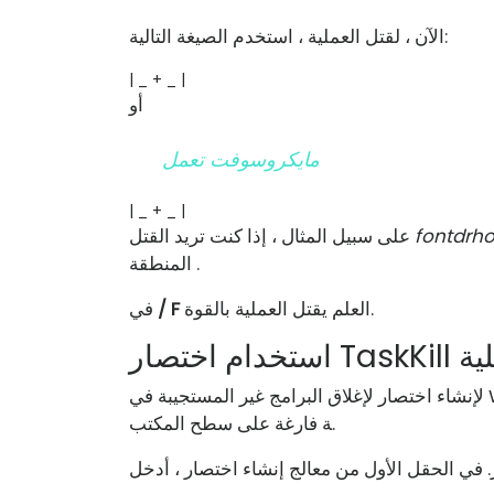
الآن ، لقتل العملية ، استخدم الصيغة التالية:
| _ + _ |
أو
مايكروسوفت تعمل
| _ + _ |
fontdrho
على سبيل المثال ، إذا كنت تريد القتل
.
المنطقة
العلم يقتل العملية بالقوة.
/ F
في
 العملية
لإنشاء اختصار لإغلاق البرامج غير المستجيبة في Windows على الفور ، انقر بزر الماوس الأيمن فوق منطق
ة فارغة على سطح المكتب.