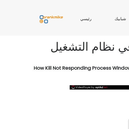
ر
شبابيك
رئيسي
ب
ئ
ا
ي
ب
س
ي
ي
How Kill Not Responding Process Windo