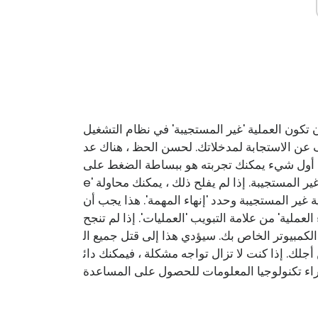
العملية 'غير المستجيبة' في نظام التشغيل Windows 10 بمثابة ألم حقيقي. إذا لم تكن على د
 عن الاستجابة لمدخلاتك. لحسن الحظ ، هناك عد
 يمكنك تجربته هو ببساطة الضغط على 'Ctrl + Alt + Delet
e' ثم تحديد 'إنهاء المهمة'. سيؤدي هذا عادةً إلى إنهاء العملية غير المستجيبة. إذا لم يفلح ذلك ، يمكنك محاولة
ة غير المستجيبة وحدد 'إنهاء المهمة'. هذا يجب أن
العملية' من علامة التبويب 'العمليات'. إذا لم تنجح
الكمبيوتر الخاص بك. سيؤدي هذا إلى قتل جميع ال
لك. إذا كنت لا تزال تواجه مشكلة ، فيمكنك دائ