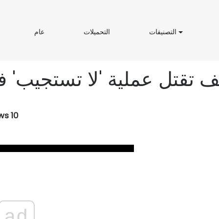
ا
ا
ع
ش
التصنيفات
التحميلات
عام
ل
ل
ا
ت
ت
م
ص
ح
ن
م
ي
ي
ك
ف
ل
ا
ا
ت
ت
ws 10
ad