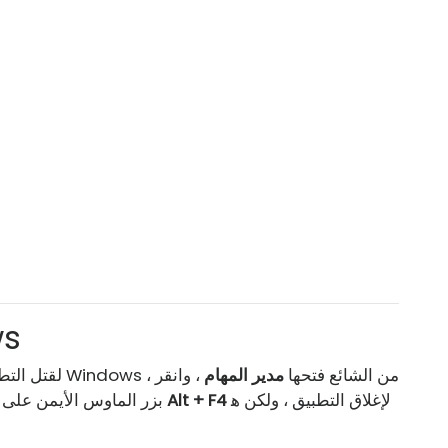
قتل 
لقتل التطبيقات غير المستجيبة أو المعلقة أو المجمدة على Windows ، من الشائع فتحها
مدير المهام
، وانقر
لإغلاق التطبيق ، ولكن ه
Alt + F4
. يمكنك أيضا المحاولة
بزر الماوس الأيمن على 