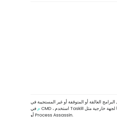
م
في CMD ، استخدم Taskill لإنشاء اختصار ، أو استخدم برنامجًا مجانيًا تابعًا لجهة خارجية مثل Task Killer
أو Process Assassin.