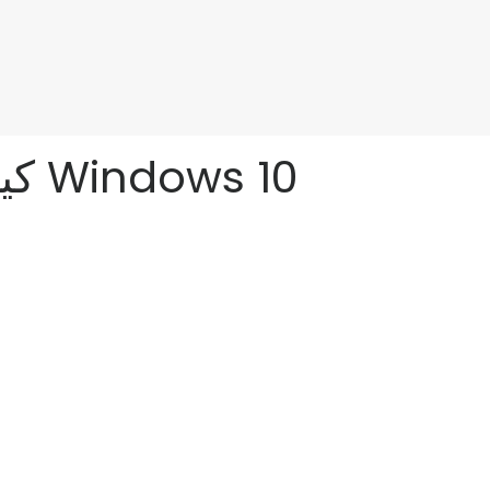
كيف تقتل عملية 'لا تستجيب' في نظام التشغيل Windows 10