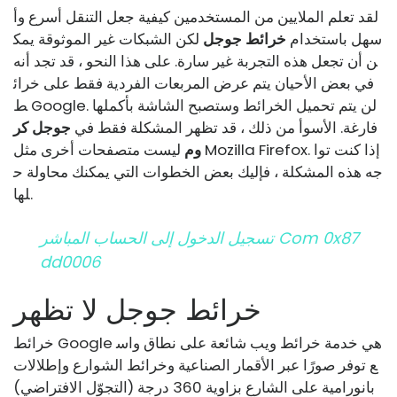
لقد تعلم الملايين من المستخدمين كيفية جعل التنقل أسرع وأ
سهل باستخدام
خرائط جوجل
لكن الشبكات غير الموثوقة يمك
ن أن تجعل هذه التجربة غير سارة. على هذا النحو ، قد تجد أنه
في بعض الأحيان يتم عرض المربعات الفردية فقط على خرائ
ط Google. لن يتم تحميل الخرائط وستصبح الشاشة بأكملها
فارغة. الأسوأ من ذلك ، قد تظهر المشكلة فقط في
جوجل كر
وم
ليست متصفحات أخرى مثل Mozilla Firefox. إذا كنت توا
جه هذه المشكلة ، فإليك بعض الخطوات التي يمكنك محاولة ح
لها.
تسجيل الدخول إلى الحساب المباشر Com 0x87
Dd0006
خرائط جوجل لا تظهر
خرائط Google هي خدمة خرائط ويب شائعة على نطاق واس
ع توفر صورًا عبر الأقمار الصناعية وخرائط الشوارع وإطلالات
بانورامية على الشارع بزاوية 360 درجة (التجوّل الافتراضي)