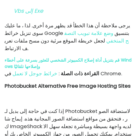
Vbs إلى Exe
يرجى ملاحظة أن هذا الخطأ قد يظهر مرة أخرى. لذا ، ما عليك
سوى تنزيل خرائط Google بتنسيق
وضع علامة تبويب التصف
ح المتخفي
لجعل خريطة الموقع مرئية دون مسح ملفات تعري
ف الارتباط.
قم بتنزيل أداة إصلاح الكمبيوتر الشخصي للعثور بسرعة على أخطاء Wind
ows وإصلاحها تلقائيًا
في Chrome.
القراءة ذات الصلة
:
خرائط جوجل لا تعمل
Photobucket Alternative Free Image Hosting Sites
إذا كنت في حاجة إلى بديل لـ Photobucket لاستضافة الصو
ر ، فتحقق من مواقع استضافة الصور المجانية هذه. إيماج شا
ك ImageShack لديه واجهة بسيطة ومباشرة تجعله سهل الا
ستخدام. يمكنك تحميل الصور من جهاز الكمبيوتر الخاص بك أو