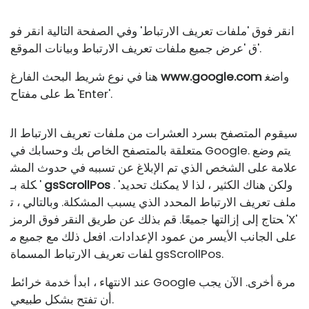
انقر فوق 'ملفات تعريف الارتباط' وفي الصفحة التالية انقر فو
ق 'عرض جميع ملفات تعريف الارتباط وبيانات الموقع'.
واضغ
www.google.com
هنا في نوع شريط البحث الفارغ
ط على مفتاح 'Enter'.
سيقوم المتصفح بسرد العشرات من ملفات تعريف الارتباط ال
متعلقة بالمتصفح الخاص بك وحسابك في Google. يتم وضع
علامة على الشخص الذي تم الإبلاغ عن تسببه في حدوث المش
. 'ولكن هناك الكثير ، لذا لا يمكنك تحديد
gsScrollPos
كلة بـ '
ملف تعريف الارتباط المحدد الذي يسبب المشكلة. وبالتالي ، ت
حتاج إلى إزالتها جميعًا. قم بذلك عن طريق النقر فوق الرمز 'X'
على الجانب الأيسر من عمود الإعدادات. افعل ذلك مع جميع م
لفات تعريف الارتباط المسماة gsScrollPos.
عند الانتهاء ، ابدأ خدمة خرائط Google مرة أخرى. الآن يجب
أن تفتح بشكل طبيعي.