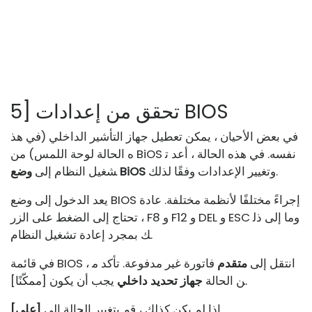
5] تحقق من إعدادات BIOS
في بعض الأحيان ، يمكن تعطيل جهاز التأشير الداخلي (في هذ
ه الحالة لوحة اللمس) من BiOS نفسه. في هذه الحالة ، أعد ت
وتغيير الإعدادات وفقًا لذلك.
وضع BiOS
شغيل النظام إلى
يعد الدخول إلى وضع BIOS إجراءً مختلفًا لأنظمة مختلفة. عادة
، تحتاج إلى الضغط على الزر F8 و F12 و DEL و ESC وما إلى ذل
ك بمجرد إعادة تشغيل النظام.
في قائمة BIOS ، انتقل إلى
متقدم
فاتورة غير مدفوعة. تأكد م
يجب أن يكون [ممكّنًا].
ن الحالة
جهاز تحديد داخلي
.
إذا لم يكن كذلك ، قم بتغيير الحالة إلى
[على]