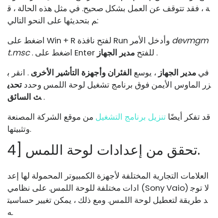
ة ، فقد تتوقف عن العمل بشكل صحيح. في مثل هذه الحالة ، ق
م بتحديثها على النحو التالي:
devmgm
اضغط على Win + R لفتح نافذة Run وأدخل الأمر
.
. اضغط على Enter للفتح
مدير الجهاز
t.msc
في
مدير الجهاز
، يوسع
الفئران وأجهزة التأشير الأخرى
. انقر ب
زر الماوس الأيمن فوق برنامج تشغيل لوحة اللمس وحدد
تحدي
.
ث السائق
قد تفكر أيضًا
تنزيل برنامج التشغيل
من موقع الشركة المصنعة
وتثبيتها.
4] تحقق من إعدادات لوحة اللمس.
العلامات التجارية المختلفة لأجهزة الكمبيوتر المحمولة لها إعد
ادات مختلفة للوحة اللمس. على نظامي (Sony Vaio) لا توج
د طريقة لتعطيل لوحة اللمس. ومع ذلك ، يمكن تغيير حساسيت
ه.