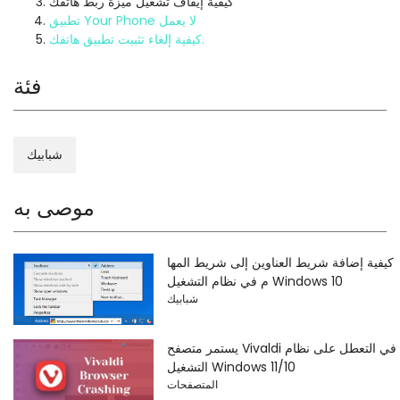
كيفية إيقاف تشغيل ميزة ربط هاتفك
تطبيق Your Phone لا يعمل
كيفية إلغاء تثبيت تطبيق هاتفك.
فئة
شبابيك
موصى به
كيفية إضافة شريط العناوين إلى شريط المها
م في نظام التشغيل Windows 10
شبابيك
يستمر متصفح Vivaldi في التعطل على نظام
التشغيل Windows 11/10
المتصفحات