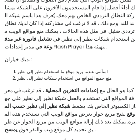
ك أداءً أفضل إذا قام المستخدمون الآخرون على الشبكة بمشا
ركة النطاق الترددي الخاص بهم معك. يُعرف هذا باسم شبكة ال
ند للند. ومع ذلك ، قد لا ترغب في مشاركته إذا كان لديك نطاق
ترددي ضئيل. في مثل هذه الحالات ، يمكنك منع مواقع الويب م
ن استخدام شبكات نظير إلى نظير. في
تشغيل
فاتورة غير مدف
في مدير إعدادات Flash Player لتهيئة هذا.
وعة
لديك خياران:
اسألني عندما يريد موقع ما استخدام نظير إلى نظير
منع جميع المواقع من استخدام شبكات نظير إلى نظير
كما هو الحال مع
إعدادات التخزين المحلية
، قد ترغب في معر
فة المواقع التي تستخدم بالفعل شبكة نظير إلى نظير على جه
از الكمبيوتر الخاص بك. يضعط
شبكة نظير إلى نظير حسب الم
وقع
لفتح مربع حوار يعرض مواقع الويب التي تستخدم هذه الم
يزة. يمكنك بعد ذلك إزالة مواقع الويب من مربع الحوار عن طر
.
يق تحديد كل موقع ويب والنقر فوق
يمسح