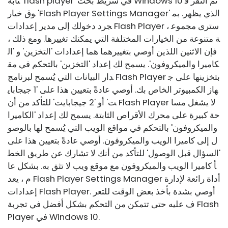
تابة 'flash player' في شريط بحث Windows 10 ثم النقر ف
وق خيار 'Flash Player Settings Manager' الذي يظهر. بم
جرد دخولك إلى مدير إعدادات Flash Player ، سترى مجموع
ة متنوعة من الخيارات المختلفة التي يمكنك تغييرها. ومع ذلك ،
فإن الاثنين اللذين أوصي بتغييرهما هما إعدادات 'التخزين' و 'ال
كاميرا والميكروفون'. يسمح لك إعداد 'التخزين' بالتحكم في مق
دار البيانات التي يُسمح لبرنامج Flash Player بتخزينها على ج
هاز الكمبيوتر الخاص بك. أوصي عادةً بتعيين هذا على '1 جيجاباي
ت' أو '2 جيجابايت' للتأكد من أن Flash Player لا يشغل مسا
حة كبيرة على محرك الأقراص الثابتة. يسمح لك إعداد 'الكاميرا
والميكروفون' بالتحكم في مواقع الويب التي يُسمح لها بالوصو
ل إلى كاميرا الويب والميكروفون. أوصي عادةً بتعيين هذا على
'السؤال قبل الوصول' للتأكد من أنك لا تشارك عن طريق الخط
أ كاميرا الويب والميكروفون مع موقع ويب لا تثق به. بشكل عا
م ، يعد Flash Player Settings Manager أداة رائعة لإدارة
إعدادات Flash Player. أوصي بشدة بأخذ بعض الوقت للتعر
ف عليه حتى تتمكن من التحكم بشكل أفضل في تجربة Flash
Player في Windows 10.