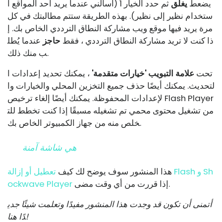
يضعط
يغلق
ثم حدد الخيار 1 (اسألني عندما يريد أحد المواقع ا
ستخدام نظير إلى نظير). بهذه الطريقة ستتم مطالبتك في كل
مرة يريد فيها موقع ويب مشاركة النطاق الترددي الخاص بك. إ
ذا كنت لا تريد مشاركة النطاق الترددي ، فقط
حاجز
عندما يُطل
ب منك ذلك.
تحت
علامة التبويب 'خيارات متقدمة'
، يمكنك تحديد إعدادات ا
لتحديث. يمكنك أيضًا حذف جميع التخزين المحلي والخيارات وا
لإعدادات المحفوظة. يمكنك أيضًا إلغاء ترخيص Flash Player
من تشغيل محتوى محمي تم تشغيله مسبقًا إذا كنت تخطط للت
خلص منه من جهاز الكمبيوتر الخاص بك.
هي شاشة آمنة
هذا المنشور سوف يوضح لك كيف
تعطيل أو إزالة Flash و Sh
إذا قررت من أي وقت مضى.
ockwave Player
أتمنى أن تكون قد وجدت هذا المنشور مفيدًا وتعلمت شيئًا جدي
دًا هنا!