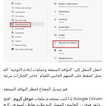
انتقل لأسفل إلى '
النوافذ المنبثقة وعمليات إعادة التوجيه
' الف
'الخيارات مرئية.
صل. اضغط على السهم الجانبي للقيام '
حاجز
قم بتبديل المفتاح لحظر النوافذ المنبثقة.
إذا كنت تستخدم ملفات
جوجل كروم
، افتح Google Chrom
e وانقر فوق زر القائمة ، المشار إليه بثلاث نقاط رأسية في ال