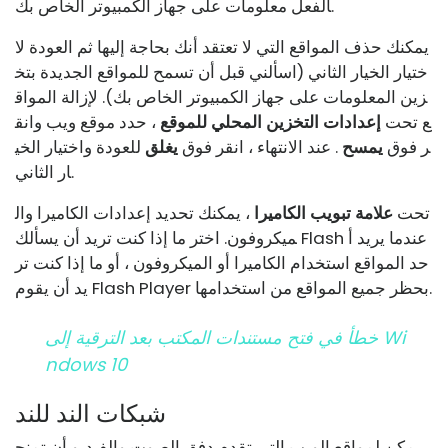
الفعل معلومات على جهاز الكمبيوتر الخاص بك.
يمكنك حذف المواقع التي لا تعتقد أنك بحاجة إليها ثم العودة لا
ختيار الخيار الثاني (اسألني قبل أن تسمح للمواقع الجديدة بتخ
زين المعلومات على جهاز الكمبيوتر الخاص بك). لإزالة المواق
ع تحت
إعدادات التخزين المحلي للموقع
، حدد موقع ويب وانق
ر فوق
يمسح
. عند الانتهاء ، انقر فوق
يغلق
للعودة واختيار الخي
ار الثاني.
تحت
علامة تبويب الكاميرا
، يمكنك تحديد إعدادات الكاميرا وال
ميكروفون. اختر ما إذا كنت تريد أن يسألك Flash عندما يريد أ
حد المواقع استخدام الكاميرا أو الميكروفون ، أو ما إذا كنت تر
يد أن يقوم Flash Player بحظر جميع المواقع من استخدامها.
خطأ في فتح مستندات المكتب بعد الترقية إلى Wi
Ndows 10
شبكات الند للند
يمكن لمواقع الويب التي تقدم دفق الصوت والفيديو أن تمنح