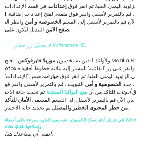
زاوية اليمنى العليا. ثم انقر فوق
إعدادات.
في قسم الإعدادات
، قم بالتمرير لأسفل وانقر فوق
متقدم
لفتح إعدادات إضافية. ا
لآن قم بالتمرير لأسفل إلى القسم
الخصوصية و أمن
وانظر
الت
على.
صفح الآمن
التبديل ليكون
لا يعمل زر حجم Windows 10
ولأولئك الذين يستخدمون
موزيلا فايرفوكس
، افتح Mozilla Fir
efox وانقر على زر 'القائمة' المشار إليه بثلاثة خطوط أفقية ف
ي الزاوية اليمنى العليا. ثم انقر فوق
خيارات.
ضمن 'الإعدادات'
، حدد
الخصوصية و أمن
التبويب ، قم بالتمرير لأسفل وانقر فو
ق
أذونات
للتأكد من أن
منع النوافذ المنبثقة
تم تحديد خانة الاخت
يار. الآن قم بالتمرير لأسفل إلى القسم المسمى
الأمان للتأكد
تم تحديد خانة الاختيار.
من حظر المحتوى الخطير والمضلل
قم بتنزيل أداة إصلاح الكمبيوتر الشخصي للعثور بسرعة على أخطاء Wind
ows وإصلاحها تلقائيًا
أتمنى أن يساعدك هذا.