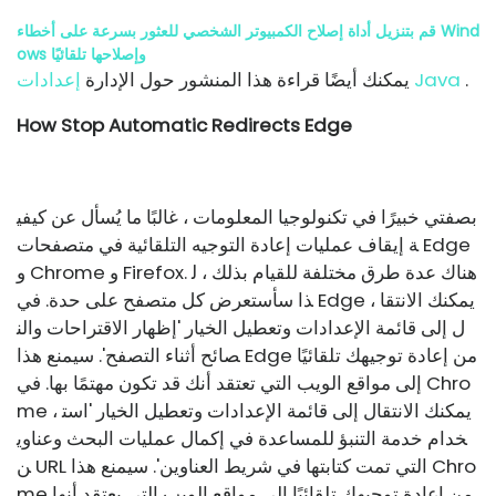
قم بتنزيل أداة إصلاح الكمبيوتر الشخصي للعثور بسرعة على أخطاء Wind
ows وإصلاحها تلقائيًا
.
إعدادات Java
يمكنك أيضًا قراءة هذا المنشور حول الإدارة
How Stop Automatic Redirects Edge
بصفتي خبيرًا في تكنولوجيا المعلومات ، غالبًا ما يُسأل عن كيفي
ة إيقاف عمليات إعادة التوجيه التلقائية في متصفحات Edge
و Chrome و Firefox. هناك عدة طرق مختلفة للقيام بذلك ، ل
ذا سأستعرض كل متصفح على حدة. في Edge ، يمكنك الانتقا
ل إلى قائمة الإعدادات وتعطيل الخيار 'إظهار الاقتراحات والن
صائح أثناء التصفح'. سيمنع هذا Edge من إعادة توجيهك تلقائيًا
إلى مواقع الويب التي تعتقد أنك قد تكون مهتمًا بها. في Chro
me ، يمكنك الانتقال إلى قائمة الإعدادات وتعطيل الخيار 'است
خدام خدمة التنبؤ للمساعدة في إكمال عمليات البحث وعناوي
ن URL التي تمت كتابتها في شريط العناوين'. سيمنع هذا Chro
me من إعادة توجيهك تلقائيًا إلى مواقع الويب التي يعتقد أنها