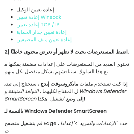
إعادة تعيين الوكيل
إعادة تعيين Winsock
إعادة تعيين TCP / IP
إعادة تعيين جدار الحماية
.
إعادة تعيين ملف المضيفين
2] اضبط المستعرضات بحيث لا تظهر أو تعرض محتوى خاطئًا.
تحتوي العديد من المستعرضات على إعدادات مضمنة يمكنها م
نع هذا السلوك. سنناقشهم بشكل منفصل لكل منهم.
إذا كنت تستخدم ملفات
مايكروسوفت إيدج
، ستحتاج إلى تبدي
Windows Defender
و
ل المفتاح لكليهما ،
النوافذ المنبثقة
إلى وضع 'تشغيل'. هكذا!
SmartScreen
بالنسبة لـ Windows Defender SmartScreen
قم بتشغيل متصفح Edge ، حدد '
الإعدادات والمزيد
'>'
إعدادا
'.
ت