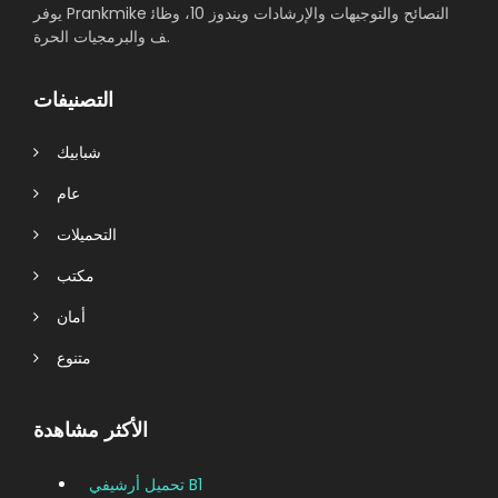
يوفر Prankmike النصائح والتوجيهات والإرشادات ويندوز 10، وظائ
ف والبرمجيات الحرة.
التصنيفات
شبابيك
عام
التحميلات
مكتب
أمان
متنوع
الأكثر مشاهدة
تحميل أرشيفي B1