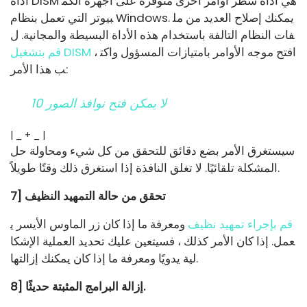
أداة DISM هي أداة سطر أوامر أخرى متوفرة على أجهزة الكم
بيوتر التي تعمل بنظام Windows. يمكنك إصلاح العديد من مل
فات النظام التالفة باستخدام هذه الأداة البسيطة والمجانية. ل
، افتح موجه الأوامر بامتيازات المسؤول واكت
قم بتشغيل DISM
ب هذا الأمر:
لا يمكن فتح نوافذ الصور 10
| _ + _ |
سيستغرق الأمر بضع دقائق للتحقق من كل شيء ومحاولة حل
المشكلة تلقائيًا. لا تغلق النافذة إذا استغرق ذلك وقتًا طويلاً.
7] تحقق من حالة التمهيد النظيف
قم بإجراء تمهيد نظيف
ومعرفة ما إذا كان زر الماوس الأيسر ي
عمل. إذا كان الأمر كذلك ، فسيتعين عليك تحديد العملية الإشكا
لية يدويًا ومعرفة ما إذا كان يمكنك إزالتها.
8] إزالة البرامج المثبتة حديثًا.