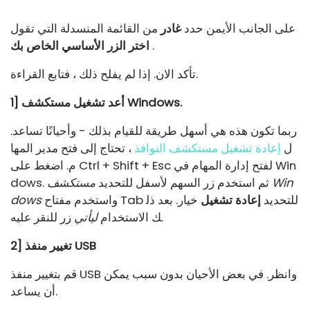
على الجانب الأيمن حدد
غادر
من القائمة المنسدلة التي تقول
.
اختر الزر الأساسي الخاص بك
تأكد الان. إذا لم يفلح ذلك ، فتابع القراءة.
1] أعد تشغيل مستكشف Windows.
ربما تكون هذه هي أسهل طريقة للقيام بذلك - وأحيانًا تساعد.
ل
إعادة تشغيل مستكشف النوافذ
، تحتاج إلى فتح مدير المها
م. اضغط على Ctrl + Shift + Esc لفتح إدارة المهام في Win
dows. ثم استخدم زر السهم لأسفل للتحديد
مستكشف Win
واستخدم مفتاح Tab للتحديد
إعادة تشغيل
خيار. بعد ذل
dows
زر للنقر عليه.
ك الاستخدام
ليأتي
2] تغيير منفذ USB
قم بتغيير منفذ USB وانظر. في بعض الأحيان بدون سبب يمكن
أن يساعد.