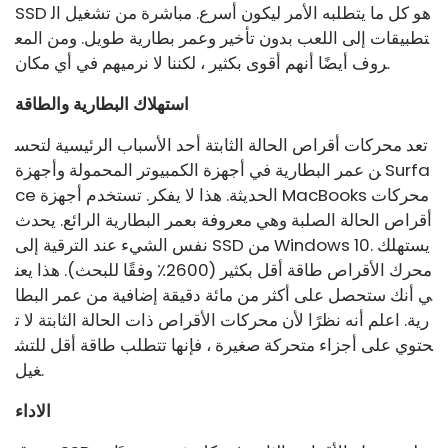
SSD هو كل ما يتطلبه الأمر ليكون أسرع. مباشرة من تشغيل ال
تطبيقات إلى اللعب بدون تأخير وعمر بطارية طويل. ومن المع
روف أيضًا أنهم أقوى بكثير ، لكننا لا نرميهم في أي مكان.
استهلاك البطارية والطاقة
تعد محركات أقراص الحالة الثابتة أحد الأسباب الرئيسية لتحس
ن عمر البطارية في أجهزة الكمبيوتر المحمولة وأجهزة Surfa
ce الحديثة. هذا لا يفكر. تستخدم أجهزة MacBooks محركات
أقراص الحالة الصلبة وهي معروفة بعمر البطارية الرائع. يحدث
نفس الشيء عند الترقية إلى SSD من Windows 10. يستهلك
محرك الأقراص طاقة أقل بكثير (2600٪ وفقًا للبحث). هذا يعن
ي أنك ستحصل على أكثر من مائة دقيقة إضافية من عمر البطا
رية. اعلم أنه نظرًا لأن محركات الأقراص ذات الحالة الثابتة لا ت
حتوي على أجزاء متحركة صغيرة ، فإنها تتطلب طاقة أقل للتش
غيل.
الاداء