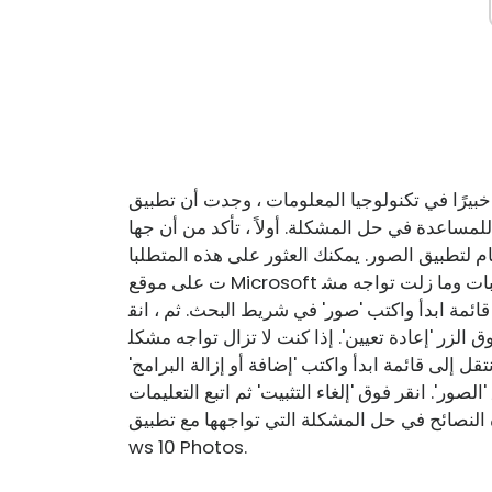
في تكنولوجيا المعلومات ، وجدت أن تطبيق Windows 10 Photos يمكن أن يكون بطيئًا في ال
للمساعدة في حل المشكلة. أولاً ، تأكد من أن جها
م لتطبيق الصور. يمكنك العثور على هذه المتطلبا
ت على موقع Microsoft على الويب. إذا كان جهاز الكمبيوتر الخاص بك يفي بالمتطلبات وما زلت تواجه مش
 قائمة ابدأ واكتب 'صور' في شريط البحث. ثم ، انق
ق الزر 'إعادة تعيين'. إذا كنت لا تزال تواجه مشكل
نتقل إلى قائمة ابدأ واكتب 'إضافة أو إزالة البرامج'
ر'. انقر فوق 'إلغاء التثبيت' ثم اتبع التعليمات
نصائح في حل المشكلة التي تواجهها مع تطبيق Windo
ws 10 Photos.