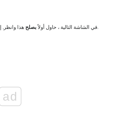
زر لبدء العملية.
في الشاشة التالية ، حاول أولاً
بصلح
هذا وانظر. إ
ad