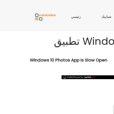
ر
شبابيك
رئيسي
ب
ئ
ا
ي
ب
س
ي
ي
Windows 10 Photos App Is Slow Open