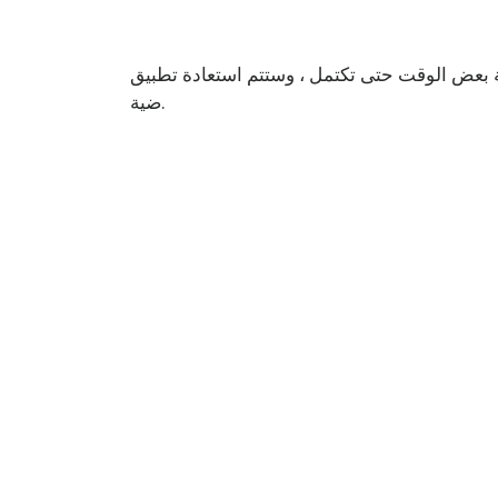
ت حتى تكتمل ، وستتم استعادة تطبيق Windows Store إلى إعداداته الافترا
ضية.