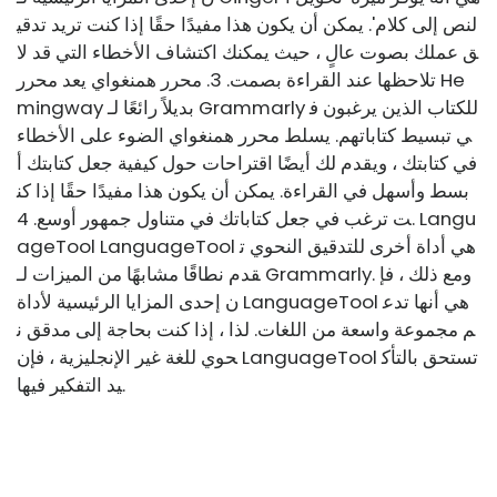
لنص إلى كلام'. يمكن أن يكون هذا مفيدًا حقًا إذا كنت تريد تدقي
ق عملك بصوت عالٍ ، حيث يمكنك اكتشاف الأخطاء التي قد لا
تلاحظها عند القراءة بصمت. 3. محرر همنغواي يعد محرر He
mingway بديلاً رائعًا لـ Grammarly للكتاب الذين يرغبون ف
ي تبسيط كتاباتهم. يسلط محرر همنغواي الضوء على الأخطاء
في كتابتك ، ويقدم لك أيضًا اقتراحات حول كيفية جعل كتابتك أ
بسط وأسهل في القراءة. يمكن أن يكون هذا مفيدًا حقًا إذا كن
ت ترغب في جعل كتاباتك في متناول جمهور أوسع. 4. Langu
ageTool LanguageTool هي أداة أخرى للتدقيق النحوي ت
قدم نطاقًا مشابهًا من الميزات لـ Grammarly. ومع ذلك ، فإ
ن إحدى المزايا الرئيسية لأداة LanguageTool هي أنها تدع
م مجموعة واسعة من اللغات. لذا ، إذا كنت بحاجة إلى مدقق ن
حوي للغة غير الإنجليزية ، فإن LanguageTool تستحق بالتأك
يد التفكير فيها.