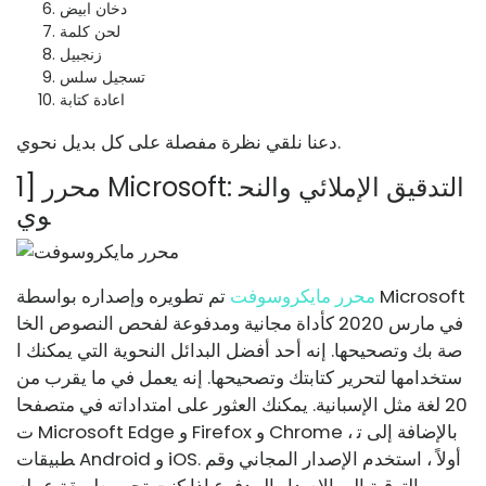
دخان ابيض
لحن كلمة
زنجبيل
تسجيل سلس
اعادة كتابة
دعنا نلقي نظرة مفصلة على كل بديل نحوي.
1] محرر Microsoft: التدقيق الإملائي والنح
وي
محرر مايكروسوفت
تم تطويره وإصداره بواسطة Microsoft
في مارس 2020 كأداة مجانية ومدفوعة لفحص النصوص الخا
صة بك وتصحيحها. إنه أحد أفضل البدائل النحوية التي يمكنك ا
ستخدامها لتحرير كتابتك وتصحيحها. إنه يعمل في ما يقرب من
20 لغة مثل الإسبانية. يمكنك العثور على امتداداته في متصفحا
ت Microsoft Edge و Firefox و Chrome ، بالإضافة إلى ت
طبيقات Android و iOS. أولاً ، استخدم الإصدار المجاني وقم