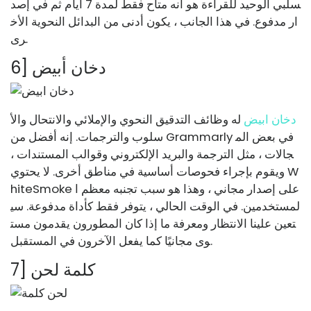
سلبي الوحيد للقراءة هو أنه متاح فقط لمدة 7 أيام ثم في إصد
ار مدفوع. في هذا الجانب ، يكون أدنى من البدائل النحوية الأخ
رى.
6] دخان أبيض
دخان ابيض
له وظائف التدقيق النحوي والإملائي والانتحال والأ
سلوب والترجمات. إنه أفضل من Grammarly في بعض الم
جالات ، مثل الترجمة والبريد الإلكتروني وقوالب المستندات ،
ويقوم بإجراء فحوصات أساسية في مناطق أخرى. لا يحتوي W
hiteSmoke على إصدار مجاني ، وهذا هو سبب تجنبه معظم ا
لمستخدمين. في الوقت الحالي ، يتوفر فقط كأداة مدفوعة. سي
تعين علينا الانتظار ومعرفة ما إذا كان المطورون يقدمون مست
وى مجانيًا كما يفعل الآخرون في المستقبل.
7] كلمة لحن