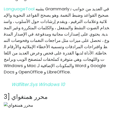
يشبه Grammarly في العديد من جوانب ت
LanguageTool
صحيح القواعد وضبط النغمة. وهو يصحح القواعد النحوية والإم
لائية وعلامات الترقيم ، ويقدم إرشادات حول الأسلوب ، واست
خدام الصوت النشط والمنفعل ، والكلمات المتكررة وغير المج
دية. يحتوي على إصدارات مجانية ومدفوعة. في الإصدار المدف
وع ، تحصل على ميزات مثل مراجعات النغمات وفحوصات النم
ط واقتراحات المرادفات وتسمية الأخطاء الإملائية والأرقام ال
خاطئة. الأداة لديها القدرة على فحص وعرض العديد من اللغا
ت واللهجات. وهي متوفرة كملحقات لمتصفح الويب وبرامج
Windows و Mac والمكونات الإضافية لـ Word و Google
Docs و OpenOffice و LibreOffice.
Wdfilter.sys Windows 10
3] محرر همنغواي