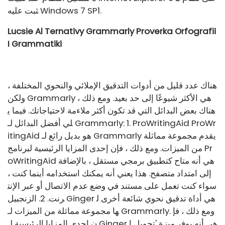
ثبت عليه Windows 7 SP1.
Lucsie Al Ternativy Grammarly Proverka Orfografii
I Grammatiki
هناك عدد قليل من أدوات التدقيق الإملائي والنحوي المختلفة ،
ولكن Grammarly هي الأكثر شيوعًا إلى حد بعيد. ومع ذلك ،
هناك بعض البدائل التي قد تكون أكثر ملاءمة لاحتياجاتك. فيما ي
لي أفضل البدائل لـ Grammarly: 1. ProWritingAid ProWr
itingAid هو بديل رائع لـ Grammarly يقدم مجموعة مماثلة
من الميزات. ومع ذلك ، فإن إحدى المزايا الرئيسية لبرنامج Pr
oWritingAid هي أنه متاح كتطبيق برمجي مستقل ، بالإضافة
إلى امتداد متصفح. هذا يعني أنه يمكنك استخدامه أينما كنت ،
سواء كنت تعمل على مستند في وضع عدم الاتصال أو عبر الإنت
رنت. 2. الزنجبيل Ginger هي أداة تدقيق نحوي شائعة أخرى ل
ها مجموعة مماثلة من الميزات لـ Grammarly. ومع ذلك ، فإ
ن إحدى المزايا الرئيسية لـ Ginger هي أنه يوفر ميزة 'تحويل ا