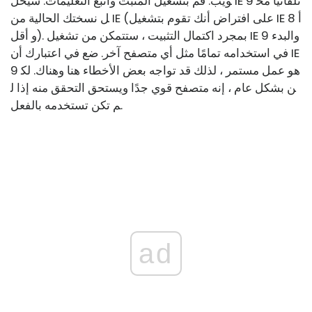
ويب. قم بتشغيل المثبت واتبع التعليمات. سيحل IE 9 تلقائيًا مح
ل نسختك الحالية من IE (على افتراض أنك تقوم بتشغيل IE 8 أ
و أقل). بمجرد اكتمال التثبيت ، ستتمكن من تشغيل IE 9 والبدء
في استخدامه تمامًا مثل أي متصفح آخر. ضع في اعتبارك أن IE
9 هو عمل مستمر ، لذلك قد تواجه بعض الأخطاء هنا وهناك. لك
ن بشكل عام ، إنه متصفح قوي جدًا ويستحق التحقق منه إذا ل
م تكن تستخدمه بالفعل.
ad