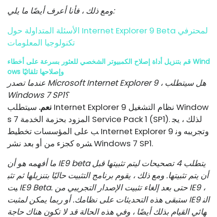
ومع ذلك ، فأنا أعرف أيضًا ما يلي:
الأسئلة المتداولة حول Internet Explorer 9 Beta لمحترفي
تكنولوجيا المعلومات
قم بتنزيل أداة إصلاح الكمبيوتر الشخصي للعثور بسرعة على أخطاء Wind
ows وإصلاحها تلقائيًا
عندما تصدر Microsoft Internet Explorer 9 ، هل سيتطلب
Windows 7 SP1؟
نعم.
سيتطلب Internet Explorer 9 نظام التشغيل Window
s 7 المزود بحزمة الخدمة Service Pack 1 (SP1). لذلك ، يج
ب على المؤسسات تخطيط Internet Explorer 9 وتجريبه ون
شره كجزء من أو بعد نشر Windows 7 SP1.
ما أفهمه هو أن IE9 beta يتطلب 4 تصحيحات ليتم تثبيتها قبل
أن يتم تثبيتها. ومع ذلك ، يقوم برنامج التثبيت حاليًا بتنزيلها ثم تثب
يت IE9 Beta. حتى بعد إلغاء تثبيت الإصدار التجريبي من IE9 ،
ستبقى هذه التحديثات على نظامك. أو ربما يمكن لمثبت IE9 الن
هائي القيام بذلك أيضًا ، وفي هذه الحالة قد لا تكون هناك حاجة