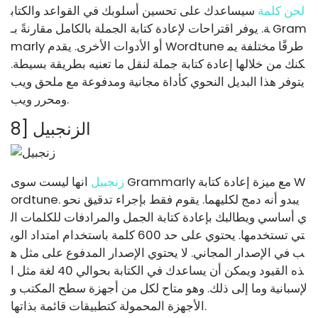
لحن كلمة
سيساعدك على تحسين أسلوبك في القواعد والكتاب
ة. يوفر اقتراحات لإعادة كتابة الجملة بالكامل مقارنةً بـ Gram
marly أو الأدوات الأخرى. يقدم Wordtune طرقًا مختلفة يم
كنك من خلالها إعادة كتابة جملة لنقل ما تعنيه بطريقة بسيطة.
يتوفر هذا البديل النحوي كأداة مجانية ومدفوعة مع ملحق ويب
ومحرر ويب.
8] الزنجبيل
زنجبيل
انها ليست سوى Grammarly مع ميزة إعادة كتابة W
ordtune. يبدو أنه دمج لكليهما. يقوم فقط بإجراء تدقيق نحو
ي أساسي ويطالبك بإعادة كتابة الجمل والمرادفات للكلمات ال
تي تستخدمها. يحتوي على حد 600 كلمة باستخدام امتداد الوي
ب في الإصدار المجاني. لا يحتوي الإصدار المدفوع على مثل ه
ذه القيود ويمكن أن يساعدك في الكتابة بحوالي 40 لغة مثل ا
لإسبانية وما إلى ذلك. وهو متاح لكل من أجهزة سطح المكتب و
الأجهزة المحمولة كتطبيقات قائمة بذاتها.