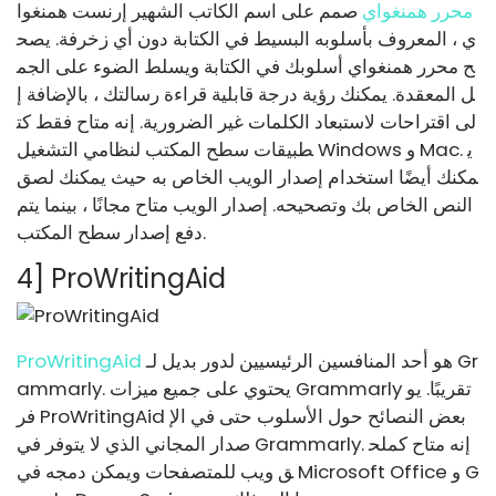
محرر همنغواي
صمم على اسم الكاتب الشهير إرنست همنغوا
ي ، المعروف بأسلوبه البسيط في الكتابة دون أي زخرفة. يصح
ح محرر همنغواي أسلوبك في الكتابة ويسلط الضوء على الجم
ل المعقدة. يمكنك رؤية درجة قابلية قراءة رسالتك ، بالإضافة إ
لى اقتراحات لاستبعاد الكلمات غير الضرورية. إنه متاح فقط كت
طبيقات سطح المكتب لنظامي التشغيل Windows و Mac. ي
مكنك أيضًا استخدام إصدار الويب الخاص به حيث يمكنك لصق
النص الخاص بك وتصحيحه. إصدار الويب متاح مجانًا ، بينما يتم
دفع إصدار سطح المكتب.
4] ProWritingAid
هو أحد المنافسين الرئيسيين لدور بديل لـ Gr
ProWritingAid
ammarly. يحتوي على جميع ميزات Grammarly تقريبًا. يو
فر ProWritingAid بعض النصائح حول الأسلوب حتى في الإ
صدار المجاني الذي لا يتوفر في Grammarly. إنه متاح كملح
ق ويب للمتصفحات ويمكن دمجه في Microsoft Office و G