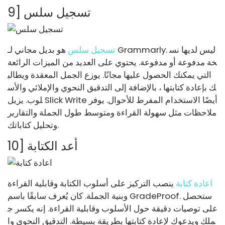
9] تسجيل سلس
تسجيل سلس
هو بديل مجاني لـ Grammarly. ليس لديها نس
خة مدفوعة أو مدفوعة. يحتوي على العديد من الميزات الرائعة
التي يمكنك الحصول عليها مجانًا. يوزع الجمل المعقدة ويطالب
ك بإعادة كتابتها ، بالإضافة إلى التدقيق النحوي والإملائي والأس
لوب. يزيل Slick Write أيضًا الاستخدام المفرط للأحوال. يوفر
ملاحظات مثل سهولة القراءة ومتوسط ​​طول الجملة والتقارير
وتحليل كتاباتك.
10] أعد الكتابة
اعادة كتابة
ينصب التركيز على أسلوب الكتابة وقابلية القراءة
وبنية الجملة. كان يُعرف سابقًا باسم GradeProof. ستحصل
على توصيات دقيقة حول الأسلوب وقابلية القراءة. إنه يكسر ج
ملك ويدعوك لإعادة كتابتها بطريقة بسيطة. التدقيق النحوي وا