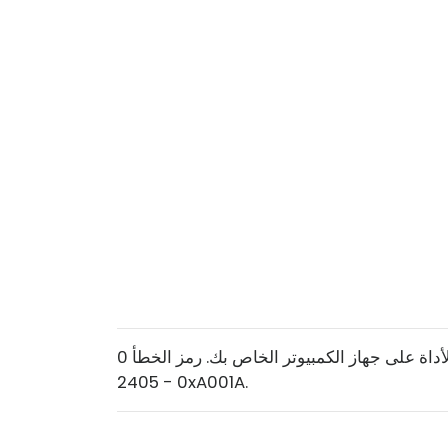
لسنا متأكدين مما حدث ، لكن لا يمكننا تشغيل هذه الأداة على جهاز الكمبيوتر الخاص بك. رمز الخطأ 0x8004
2405 - 0xA001A.