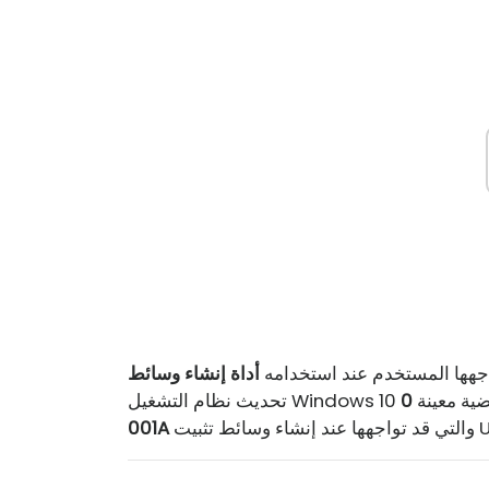
اجهها المستخدم عند استخدامه
ث عن قضية معينة
0x80042405 - 0xA
001A