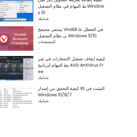
ط المهام في نظام التشغيل Window
s 10
شبابيك
يستمر متصفح Vivaldi في التعطل عل
ى نظام التشغيل Windows 11/10
المتصفحات
كيفية إيقاف تشغيل الإشعارات في شر
يط المهام لبرنامج AVG AntiVirus Fr
ee
شبابيك
كيفية التحقق من إصدار IIS المثبت في
Windows 10/8/7
شبابيك