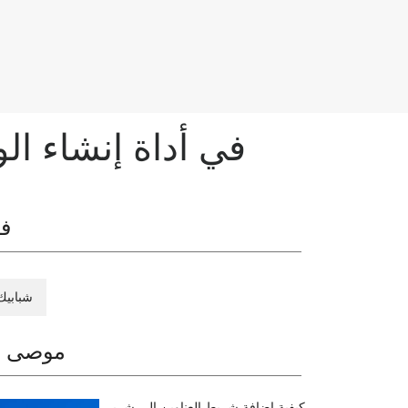
رمز الخطأ 0x80042405-0xA001A في أداة 
فئ
شبابيك
موصى ب
كيفية إضافة شريط العناوين إلى شري