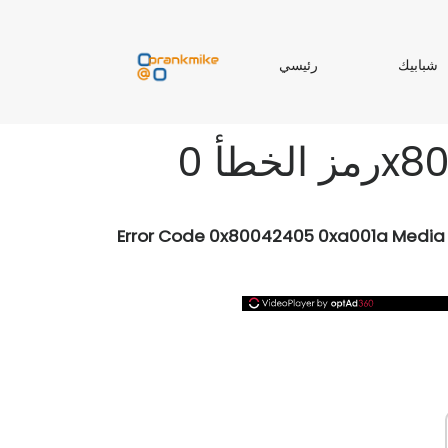
ر
شبابيك
رئيسي
ب
ئ
ا
ي
ب
س
ي
ي
Error Code 0x80042405 0xa001a Media 