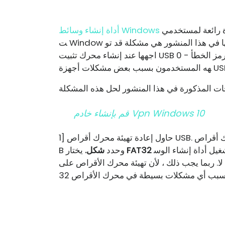
هي أداة رائعة لمستخدمي Windows ساعدت العديد من المستخدمين في تثبي
أداة إنشاء وسائط Windows
ت Window على أجهزة الكمبيوتر الخاصة بهم. المشكلة التي نتحدث عنها في هذا المنشور هي مشكلة قد تو
اجهها عند إنشاء محرك تثبيت USB قابل للتمهيد. رمز الخطأ - 0x80042405 - 0xA001A هو خطأ شائع يواج
ن بسبب بعض مشكلات أجهزة USB.
قم بإنشاء خادم Vpn Windows 10
أقراص US
غيل أداة إنشاء الوس
FAT32
B وحدد
شكل.
يختار
 ربما يجب ذلك ، لأن تهيئة محرك الأقراص على FAT