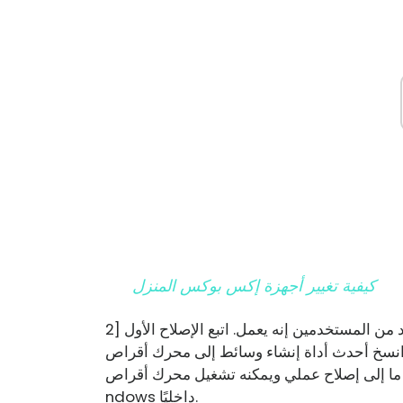
كيفية تغيير أجهزة إكس بوكس ​​المنزل
2] إذا لم ينجح الأمر معك ، فيمكنك تجربة إصلاح آخر قال العديد من المستخدمين إنه يعمل. اتبع الإصلاح الأول
 أداة إنشاء وسائط إلى محرك أقراص USB. الآن قم بتشغيل الأدا
ى إصلاح عملي ويمكنه تشغيل محرك أقراص USB مع Wi
ndows داخليًا.