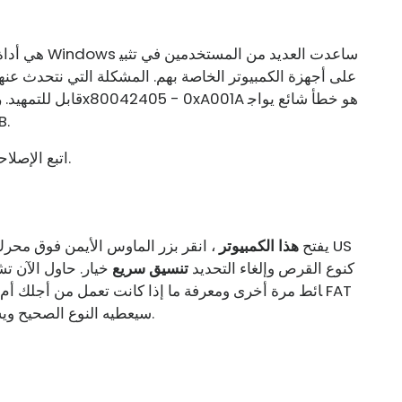
هه المستخدمو
اتبع الإصلاحات المذكورة في هذا المنشور لحل هذه المشكلة.
1] حاول إعادة تهيئة محرك أقراص USB. يفتح
هذا الكمبيوتر
، انقر بزر الماوس الأيمن فوق محرك 
كنوع القرص وإلغاء التحديد
تنسيق سريع
خيار. حاول الآن تش
ائط مرة أخرى ومعرفة ما إذا كانت تعمل من أجلك أم لا.
32 سيعطيه النوع الصحيح ويسبب أي مشكلات بسيطة في محرك الأقراص.