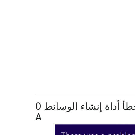
رمز خطأ أداة إنشاء الوسائط 0x80042405 - 0xA001
A