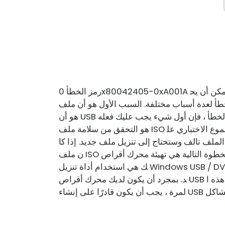
رمز الخطأ 0x80042405-0xA001A هو رمز خطأ شائع جدًا عند استخدام أداة إنشاء الوسائط. يمكن أن يح
أسباب مختلفة. السبب الأول هو أن ملف ISO الذي تحاول استخدامه فاسد. السبب الثاني
هو أن USB الذي تستخدمه لم يتم تنسيقه بشكل صحيح. إذا تلقيت هذا الخطأ ، فإن أول شيء يجب عليك فعله
هو التحقق من سلامة ملف ISO الذي تستخدمه. يمكنك القيام بذلك عن طريق تشغيل المجموع الاختباري عل
 الملف تالف وستحتاج إلى تنزيل ملف جديد. إذا كا
ن ملف ISO جيدًا ، فإن الخطوة التالية هي تهيئة محرك أقراص USB الذي تستخدمه. أسهل طريقة للقيام بذل
ك هي استخدام أداة تنزيل Windows USB / DVD. سيؤدي ذلك إلى تهيئة محرك الأقراص وجعله قابلاً للتمهي
د. بمجرد أن يكون لديك محرك أقراص USB قابل للتمهيد ، حاول تشغيل أداة إنشاء الوسائط مرة أخرى. هذه ا