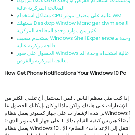
تم إنهاء lsass.exe ومشكلات استخدام القرص أو وحدة
المعالجة المركزية عالية
مشاكل استخدام CPU عالية على مضيف موفر WMI
يستهلك Desktop Window Manager dwm.exe ال
كثير من موارد وحدة المعالجة المركزية
يستخدم مضيف Windows Shell Experience وحدة م
عالجة مركزية عالية
الحصول على صور Windows عالية استخدام وحدة الم
.
عالجة المركزية والقرص
How Get Phone Notifications Your Windows 10 Pc
إذا كنت مثل معظم الناس ، فمن المحتمل أن تتلقى الكثير من
الإشعارات على هاتفك. ولكن ماذا لو كان بإمكانك الحصول عل
ى هذه الإشعارات على جهاز كمبيوتر يعمل بنظام Windows 1
0 أيضًا؟ هيريس كيفية القيام بذلك: 1. على جهاز الكمبيوتر الذي
يعمل بنظام Windows 10 ، انتقل إلى الإعدادات> النظام> الإ