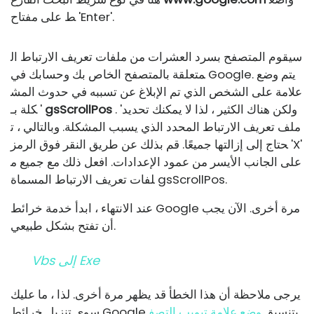
ط على مفتاح 'Enter'.
سيقوم المتصفح بسرد العشرات من ملفات تعريف الارتباط ال
متعلقة بالمتصفح الخاص بك وحسابك في Google. يتم وضع
علامة على الشخص الذي تم الإبلاغ عن تسببه في حدوث المش
. 'ولكن هناك الكثير ، لذا لا يمكنك تحديد
gsScrollPos
كلة بـ '
ملف تعريف الارتباط المحدد الذي يسبب المشكلة. وبالتالي ، ت
حتاج إلى إزالتها جميعًا. قم بذلك عن طريق النقر فوق الرمز 'X'
على الجانب الأيسر من عمود الإعدادات. افعل ذلك مع جميع م
لفات تعريف الارتباط المسماة gsScrollPos.
عند الانتهاء ، ابدأ خدمة خرائط Google مرة أخرى. الآن يجب
أن تفتح بشكل طبيعي.
Vbs إلى Exe
يرجى ملاحظة أن هذا الخطأ قد يظهر مرة أخرى. لذا ، ما عليك
سوى تنزيل خرائط Google بتنسيق
وضع علامة تبويب التصف