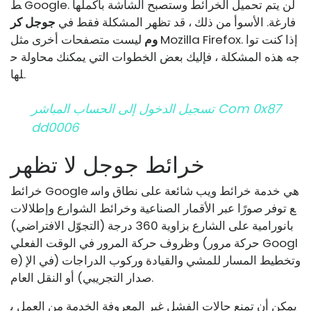
ط Google. لن يتم تحميل الخرائط وستصبح الشاشة بأكملها
فارغة. الأسوأ من ذلك ، قد تظهر المشكلة فقط في
جوجل كر
وم
ليست متصفحات أخرى مثل Mozilla Firefox. إذا كنت توا
جه هذه المشكلة ، فإليك بعض الخطوات التي يمكنك محاولة ح
لها.
تسجيل الدخول إلى الحساب المباشر Com 0x87
Dd0006
خرائط جوجل لا تظهر
خرائط Google هي خدمة خرائط ويب شائعة على نطاق واس
ع توفر صورًا عبر الأقمار الصناعية وخرائط الشوارع وإطلالات
بانورامية على الشارع بزاوية 360 درجة (التجوّل الافتراضي)
وظروف حركة المرور في الوقت الفعلي (حركة مرور Googl
e) وتخطيط المسار للمشي والقيادة وركوب الدراجات (في الإ
صدار التجريبي) أو النقل العام.
يمكن أن تمنع حالات الفشل غير المعروفة الخدمة من العمل ب