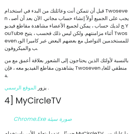
قبل أن تتمكن أنت وعائلتك من البدء في استخدام Twoseve
n ، يجب على الجميع أولاً إنشاء حساب مجاني. الآن بعد أن أصب
ح لديك حساب ، يمكن لجميع الأعضاء مشاهدة مقاطع فيديو Y
ouTube أثناء مزامنتهم. ولكن ليس ذلك فحسب ، يتيح Twos
even للمستخدمين التواصل مع بعضهم البعض عبر كاميرا الوي
ب والميكروفون.
بالنسبة لأولئك الذين يحتاجون إلى الشعور بعلاقة أعمق مع من
يشاهدون مقاطع الفيديو معه ، فإن Twoseven منطقي للغاي
ة.
.
يزور
الموقع الرسمي
4] MyCircleTV
Chrome.exe صورة سيئة
حسنًا ، عندما يتعلق الأمر باستخدام MyCircleTV ، ما عليك س