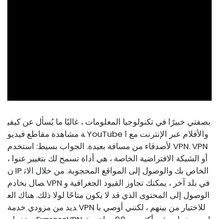
ad
بصفتي خبيرًا في تكنولوجيا المعلومات ، غالبًا ما يُسأل عن كيفي
ة مشاهدة مقاطع فيديو YouTube والأفلام عبر الإنترنت مع ا
لأصدقاء من مسافة بعيدة. الجواب بسيط: استخدم VPN. VPN
، أو الشبكة الافتراضية الخاصة ، هي أداة تسمح لك بتغيير عنوا
ن IP الخاص بك والوصول إلى المواقع المحجوبة. من خلال الات
صال بخادم VPN في بلد آخر ، يمكنك تجاوز القيود الجغرافية و
الوصول إلى المحتوى الذي قد لا يكون متاحًا لولا ذلك. هناك الع
ديد من مزودي خدمة VPN للاختيار من بينهم ، لكنني أوصي با