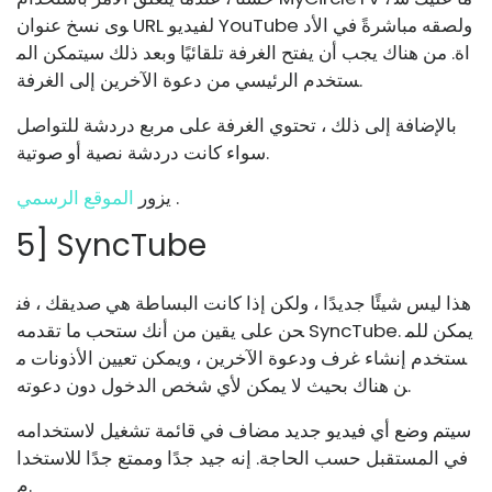
وى نسخ عنوان URL لفيديو YouTube ولصقه مباشرةً في الأد
اة. من هناك يجب أن يفتح الغرفة تلقائيًا وبعد ذلك سيتمكن الم
ستخدم الرئيسي من دعوة الآخرين إلى الغرفة.
بالإضافة إلى ذلك ، تحتوي الغرفة على مربع دردشة للتواصل
سواء كانت دردشة نصية أو صوتية.
.
يزور
الموقع الرسمي
5] SyncTube
هذا ليس شيئًا جديدًا ، ولكن إذا كانت البساطة هي صديقك ، فن
حن على يقين من أنك ستحب ما تقدمه SyncTube. يمكن للم
ستخدم إنشاء غرف ودعوة الآخرين ، ويمكن تعيين الأذونات م
ن هناك بحيث لا يمكن لأي شخص الدخول دون دعوته.
سيتم وضع أي فيديو جديد مضاف في قائمة تشغيل لاستخدامه
في المستقبل حسب الحاجة. إنه جيد جدًا وممتع جدًا للاستخدا
م.